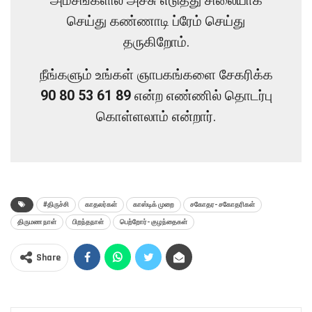
அம்சங்களில் அச்சு எடுத்து சிலையாக
செய்து கண்ணாடி ப்ரேம் செய்து
தருகிறோம்.
நீங்களும் உங்கள் ஞாபகங்களை சேகரிக்க
90 80 53 61 89
என்ற எண்ணில் தொடர்பு
கொள்ளலாம் என்றார்.
#திருச்சி
காதலர்கள்
காஸ்டிக் முறை
சகோதர- சகோதரிகள்
திருமண நாள்
பிறந்தநாள்
பெற்றோர்- குழந்தைகள்
Share