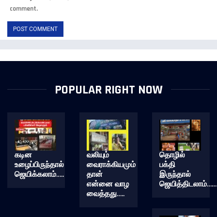
comment.
POPULAR RIGHT NOW
கடின
வலியும்
தொழில்
உழைப்பிருந்தால்
வைராக்கியமும்
பக்தி
ஜெயிக்கலாம்…..
தான்
இருந்தால்
என்னை வாழ
ஜெயித்திடலாம்……
வைத்தது…..