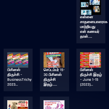
என்னை
சாதனையாளராக
மாற்றியது
என் கணவர்
தான்…..
பிசினஸ்
செப்டம்பர் 15-
பிசினஸ்
திருச்சி –
30 பிசினஸ்
திருச்சி இதழ்
BusinessTrichy
திருச்சி
– June 1-15
2023…
இதழ்……
(2023)…