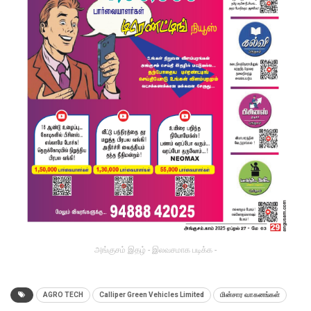
அங்குசம் இதழ் - இலவசமாக படிக்க -
AGRO TECH
Calliper Green Vehicles Limited
மின்சார வாகனங்கள்