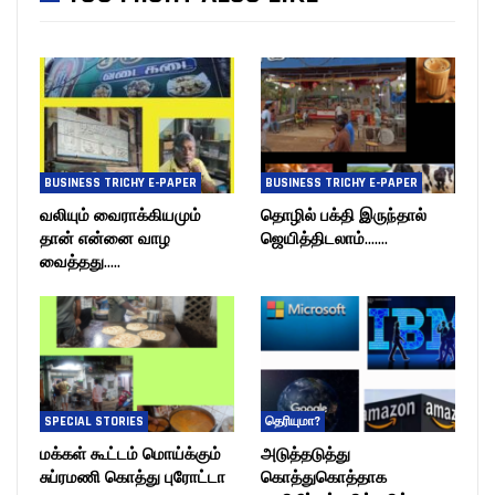
BUSINESS TRICHY E-PAPER
BUSINESS TRICHY E-PAPER
வலியும் வைராக்கியமும்
தொழில் பக்தி இருந்தால்
தான் என்னை வாழ
ஜெயித்திடலாம்…….
வைத்தது…..
SPECIAL STORIES
தெரியுமா?
மக்கள் கூட்டம் மொய்க்கும்
அடுத்தடுத்து
சுப்ரமணி கொத்து புரோட்டா
கொத்துகொத்தாக