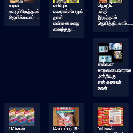
கடின
வலியும்
தொழில்
உழைப்பிருந்தால்
வைராக்கியமும்
பக்தி
ஜெயிக்கலாம்…..
தான்
இருந்தால்
என்னை வாழ
ஜெயித்திடலாம்……
வைத்தது…..
என்னை
சாதனையாளராக
மாற்றியது
என் கணவர்
தான்…..
பிசினஸ்
செப்டம்பர் 15-
பிசினஸ்