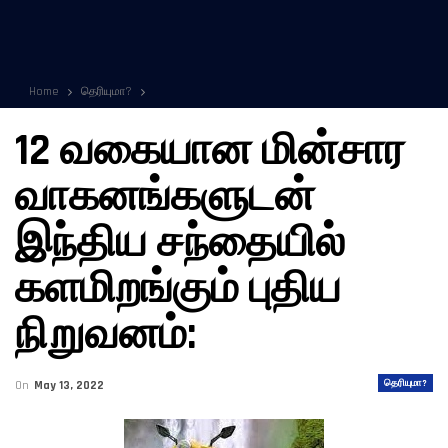
Home
தெரியுமா?
12 வகையான மின்சார
வாகனங்களுடன்
இந்திய சந்தையில்
களமிறங்கும் புதிய
நிறுவனம்:
தெரியுமா?
On
May 13, 2022