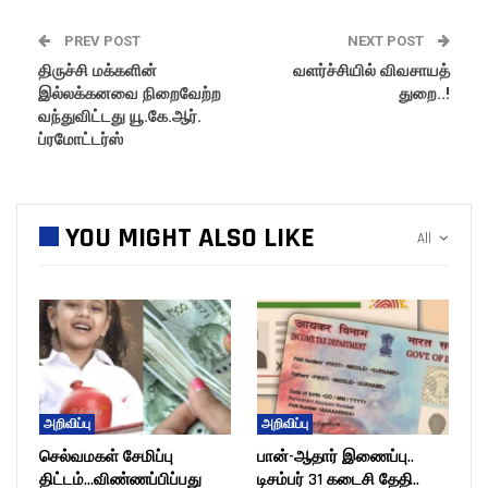
PREV POST
NEXT POST
திருச்சி மக்களின்
வளர்ச்சியில் விவசாயத்
இல்லக்கனவை நிறைவேற்ற
துறை..!
வந்துவிட்டது யூ.கே.ஆர்.
ப்ரமோட்டர்ஸ்
YOU MIGHT ALSO LIKE
All
அறிவிப்பு
அறிவிப்பு
செல்வமகள் சேமிப்பு
பான்-ஆதார் இணைப்பு..
திட்டம்…விண்ணப்பிப்பது
டிசம்பர் 31 கடைசி தேதி..