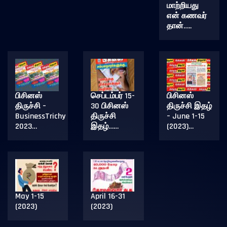
மாற்றியது
என் கணவர்
தான்…..
பிசினஸ்
செப்டம்பர் 15-
பிசினஸ்
திருச்சி –
30 பிசினஸ்
திருச்சி இதழ்
BusinessTrichy
திருச்சி
– June 1-15
2023…
இதழ்……
(2023)…
May 1-15
April 16-31
(2023)
(2023)