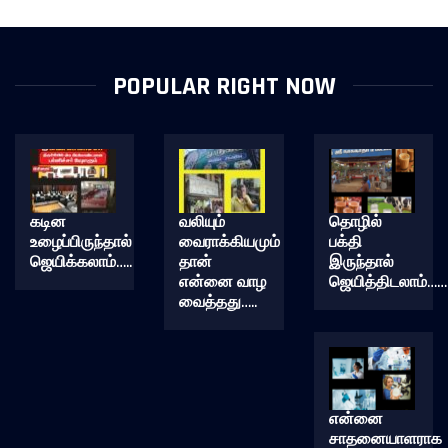
POPULAR RIGHT NOW
கடின
வலியும்
தொழில்
உழைப்பிருந்தால்
வைராக்கியமும்
பக்தி
ஜெயிக்கலாம்…..
தான்
இருந்தால்
என்னை வாழ
ஜெயித்திடலாம்……
வைத்தது…..
என்னை
சாதனையாளராக