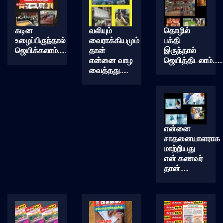
கடின
வலியும்
தொழில்
உழைப்பிருந்தால்
வைராக்கியமும்
பக்தி
ஜெயிக்கலாம்…..
தான்
இருந்தால்
என்னை வாழ
ஜெயித்திடலாம்……
வைத்தது…..
என்னை
சாதனையாளராக
மாற்றியது
என் கணவர்
தான்…..