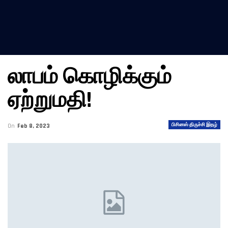
லாபம் கொழிக்கும்
ஏற்றுமதி!
பிசினஸ் திருச்சி இதழ்
On
Feb 8, 2023