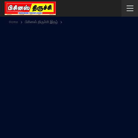
Home
பிசினஸ் திருச்சி இதழ்