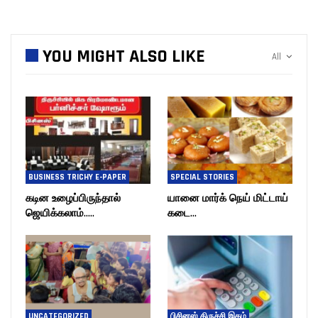
YOU MIGHT ALSO LIKE
All
BUSINESS TRICHY E-PAPER
SPECIAL STORIES
கடின உழைப்பிருந்தால்
யானை மார்க் நெய் மிட்டாய்
ஜெயிக்கலாம்…..
கடை…
UNCATEGORIZED
பிசினஸ் திருச்சி இதழ்