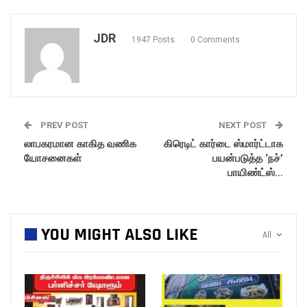
JDR
1947 Posts
0 Comments
PREV POST
NEXT POST
லாபகரமான காகித வணிக
கிரெடிட் கார்டை ஸ்மார்ட்டாக
யோசனைகள்
பயன்படுத்த ‘நச்’
பாயிண்ட்ஸ்…
YOU MIGHT ALSO LIKE
All