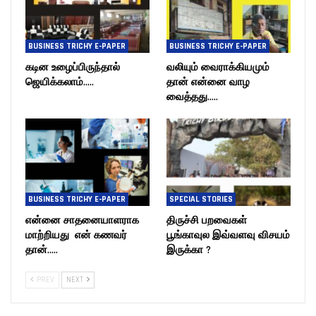
BUSINESS TRICHY E-PAPER
BUSINESS TRICHY E-PAPER
கடின உழைப்பிருந்தால்
வலியும் வைராக்கியமும்
ஜெயிக்கலாம்…..
தான் என்னை வாழ
வைத்தது…..
BUSINESS TRICHY E-PAPER
SPECIAL STORIES
என்னை சாதனையாளராக
திருச்சி பறவைகள்
மாற்றியது என் கணவர்
பூங்காவுல இவ்வளவு விசயம்
தான்…..
இருக்கா ?
PREV
NEXT