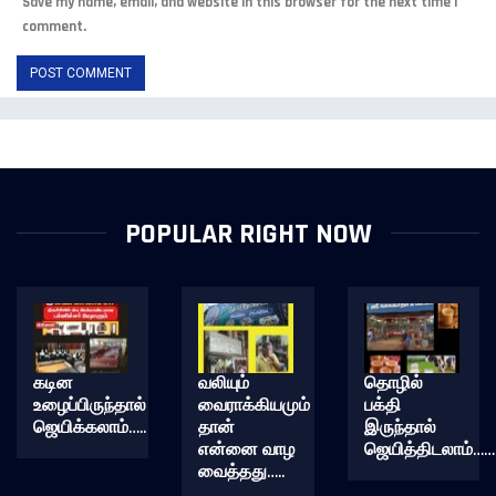
Save my name, email, and website in this browser for the next time I
comment.
POPULAR RIGHT NOW
கடின
வலியும்
தொழில்
உழைப்பிருந்தால்
வைராக்கியமும்
பக்தி
ஜெயிக்கலாம்…..
தான்
இருந்தால்
என்னை வாழ
ஜெயித்திடலாம்……
வைத்தது…..