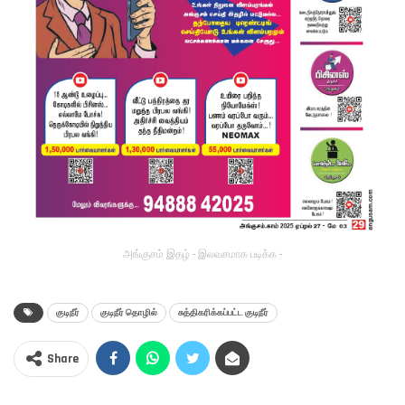
அங்குசம் இதழ் - இலவசமாக படிக்க -
குடிநீர்
குடிநீர் தொழில்
சுத்திகரிக்கப்பட்ட குடிநீர்
Share