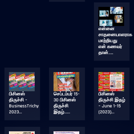
என்னை
சாதனையாளராக
மாற்றியது
என் கணவர்
தான்…..
பிசினஸ்
செப்டம்பர் 15-
பிசினஸ்
திருச்சி –
30 பிசினஸ்
திருச்சி இதழ்
BusinessTrichy
திருச்சி
– June 1-15
2023…
இதழ்……
(2023)…