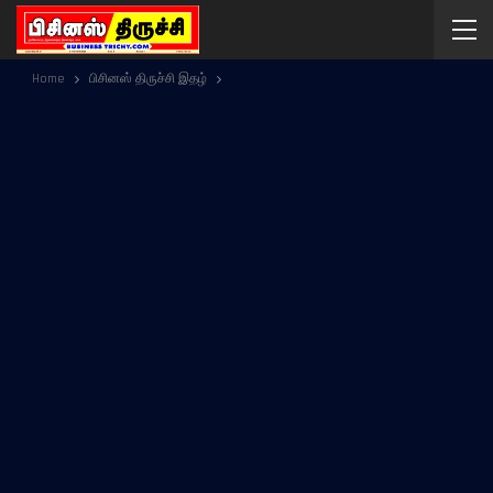
Home
பிசினஸ் திருச்சி இதழ்