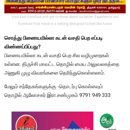
Visit Kavi Furniture and get to Know about us better. Experience our
Furniture First Hand in a setting designed to feel like home
சொத்து பிணையமில்லா கடன் வசதி பெற எப்படி
விண்ணப்பிப்பது?
பிணையமில்லா கடன் வசதி பெற சில வழிமுறைகள்
உள்ளன. திருச்சி மாவட்ட தொழில் மைய அலுவலகத்தை
அணுகி முழு விவரங்களை தெரிந்துகொள்ளலாம்.
மேலும் சந்தேகங்களுக்கு -தொடர்பு கொள்ளவும்
தொழில் ஆலோசகர் இரா.சண்முகம் 9791 949 333