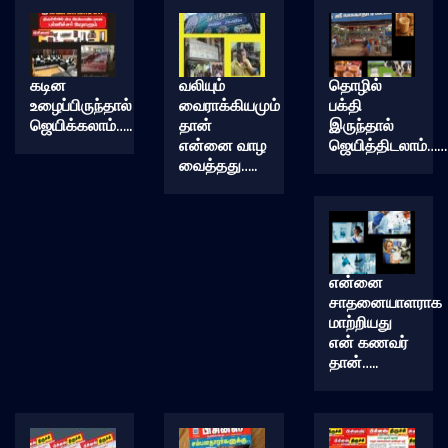
கடின
வலியும்
தொழில்
உழைப்பிருந்தால்
வைராக்கியமும்
பக்தி
ஜெயிக்கலாம்…..
தான்
இருந்தால்
என்னை வாழ
ஜெயித்திடலாம்……
வைத்தது…..
என்னை
சாதனையாளராக
மாற்றியது
என் கணவர்
தான்…..