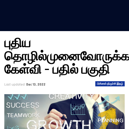
புதிய
தொழில்முனைவோருக்
கேள்வி – பதில் பகுதி
பிசினஸ் திருச்சி இதழ்
Last updated
Dec 13, 2022