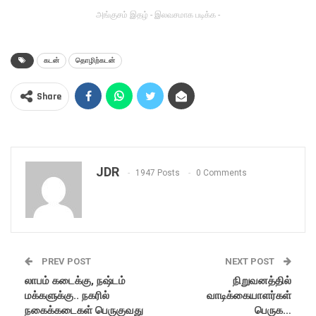
அங்குசம் இதழ் - இலவசமாக படிக்க -
கடன்
தொழிற்கடன்
Share
JDR
1947 Posts
0 Comments
PREV POST
NEXT POST
லாபம் கடைக்கு, நஷ்டம்
நிறுவனத்தில்
மக்களுக்கு.. நகரில்
வாடிக்கையாளர்கள்
நகைக்கடைகள் பெருகுவது
பெருக…