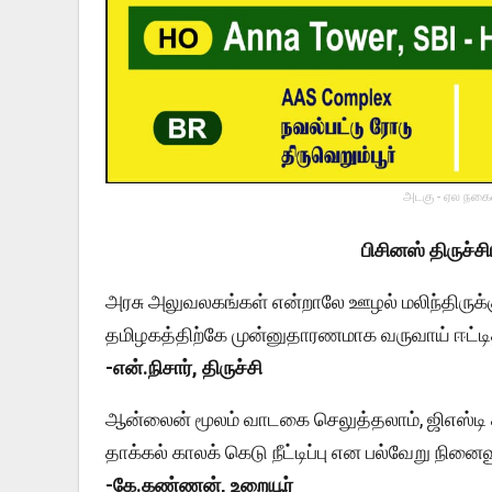
அடகு - ஏல நகைய
பிசினஸ் திருச்
அரசு அலுவலகங்கள் என்றாலே ஊழல் மலிந்திருக்க
தமிழகத்திற்கே முன்னுதாரணமாக வருவாய் ஈட்டித் 
-என்.நிசார், திருச்சி
ஆன்லைன் மூலம் வாடகை செலுத்தலாம், ஜிஎஸ்டி தா
தாக்கல் காலக் கெடு நீட்டிப்பு என பல்வேறு நின
-கே.கண்ணன், உறையூர்