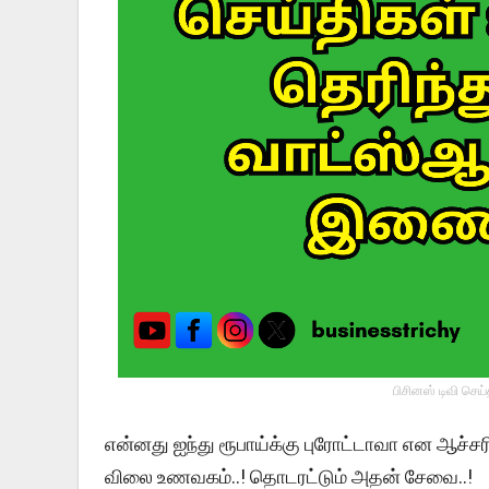
பிசினஸ் டிவி செய
என்னது ஐந்து ரூபாய்க்கு புரோட்டாவா என ஆச்ச
விலை உணவகம்..! தொடரட்டும் அதன் சேவை..!