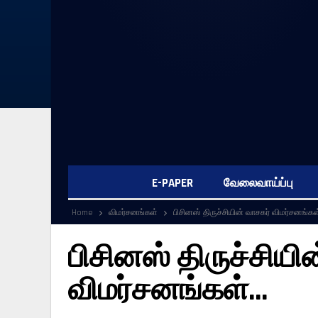
E-PAPER
வேலைவாய்ப்பு
Home
விமர்சனங்கள்
பிசினஸ் திருச்சியின் வாசகர் விமர்சனங்க
பிசினஸ் திருச்சியி
விமர்சனங்கள்…