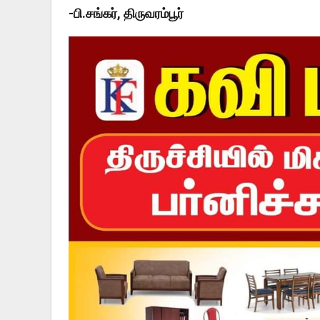
-பி.சங்கர், திருவரம்பூர்