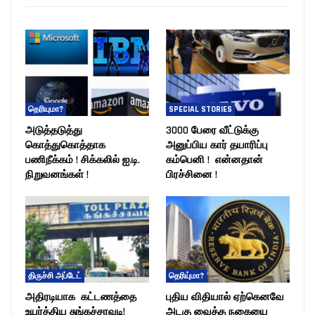
தெரியுமா?
SPECIAL STORIES
அடுத்தடுத்து
3000 பேரை வீட்டுக்கு
கொத்துகொத்தாக
அனுப்பிய கார் தயாரிப்பு
பணிநீக்கம் ! சிக்கலில் ஐ.டி.
கம்பெனி ! என்னதான்
நிறுவனங்கள் !
பிரச்சினை !
திருச்சி அப்டேட்
தெரியு்மா?
அதிரடியாக கட்டணத்தை
புதிய விதியால் ஏற்கெனவே
உயர்த்திய சுங்கச்சாவடி!
அடகு வைத்த நகையை