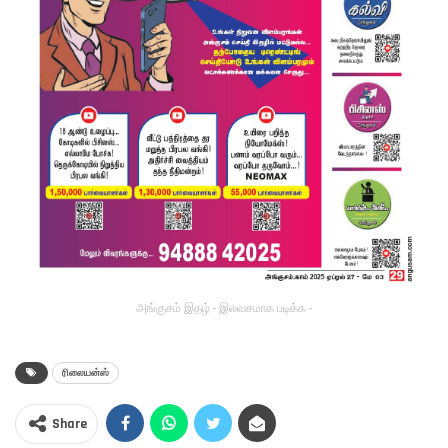
அங்குசம் இதழ் - இலவசமாக படிக்க -
ரிலையன்ஸ்
Share