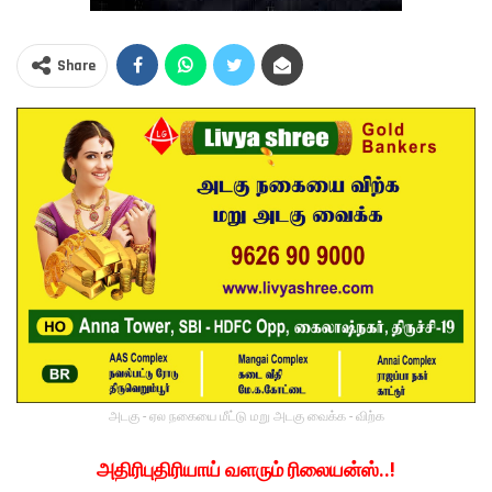
Share
அடகு - ஏல நகையை மீட்டு மறு அடகு வைக்க - விற்க
அதிரிபுதிரியாய் வளரும் ரிலையன்ஸ்..!