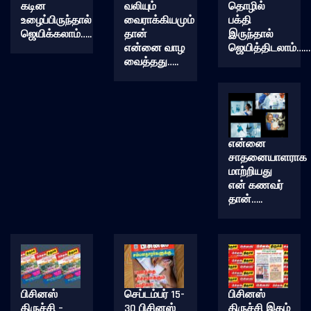
கடின
வலியும்
தொழில்
உழைப்பிருந்தால்
வைராக்கியமும்
பக்தி
ஜெயிக்கலாம்…..
தான்
இருந்தால்
என்னை வாழ
ஜெயித்திடலாம்……
வைத்தது…..
என்னை
சாதனையாளராக
மாற்றியது
என் கணவர்
தான்…..
பிசினஸ்
செப்டம்பர் 15-
பிசினஸ்
திருச்சி –
30 பிசினஸ்
திருச்சி இதழ்