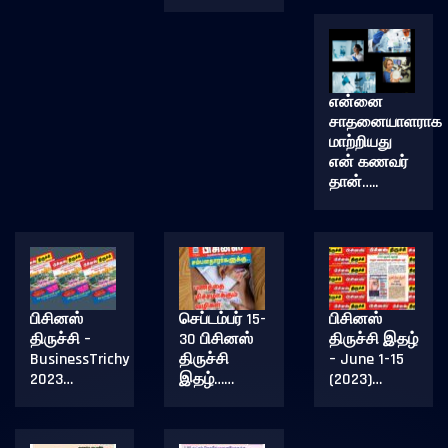
என்னை
சாதனையாளராக
மாற்றியது
என் கணவர்
தான்…..
பிசினஸ்
செப்டம்பர் 15-
பிசினஸ்
திருச்சி –
30 பிசினஸ்
திருச்சி இதழ்
BusinessTrichy
திருச்சி
– June 1-15
2023…
இதழ்……
(2023)…