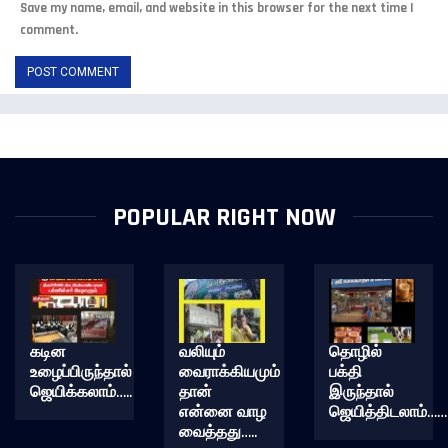
Save my name, email, and website in this browser for the next time I
comment.
POPULAR RIGHT NOW
கடின
வலியும்
தொழில்
உழைப்பிருந்தால்
வைராக்கியமும்
பக்தி
ஜெயிக்கலாம்…..
தான்
இருந்தால்
என்னை வாழ
ஜெயித்திடலாம்……
வைத்தது…..