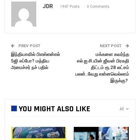
JDR
1947 Posts
0 Comments
PREV POST
NEXT POST
இந்தியாவில் பிஎஸ்என்எல்
மக்களை கவர்ந்த
5ஜி எப்போ? மத்திய
எல்.ஐ.சி.யின் ஜீவன் பிரகதி
அமைச்சர் நச் பதில்
திட்டம் ரூ.28 லட்சம்
பலன்..வேறு என்னவெல்லாம்
இருக்கு?
YOU MIGHT ALSO LIKE
All