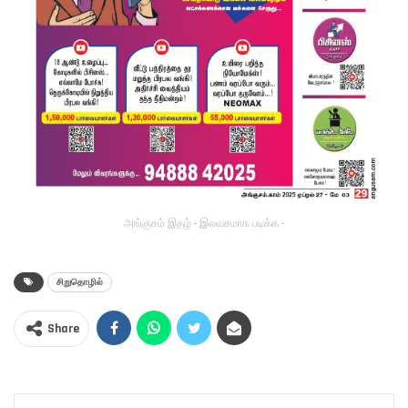
அங்குசம் இதழ் - இலவசமாக படிக்க -
சிறுதொழில்
Share