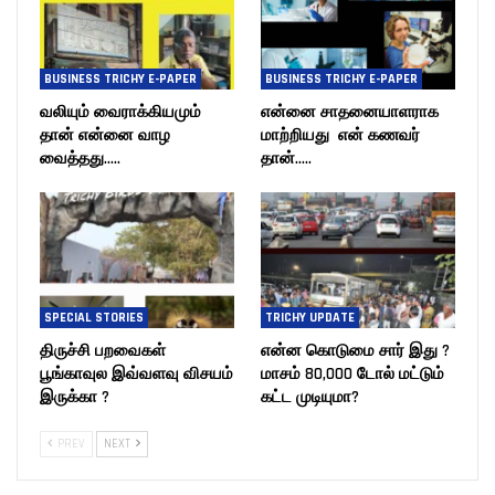
BUSINESS TRICHY E-PAPER
BUSINESS TRICHY E-PAPER
வலியும் வைராக்கியமும்
என்னை சாதனையாளராக
தான் என்னை வாழ
மாற்றியது என் கணவர்
வைத்தது…..
தான்…..
SPECIAL STORIES
TRICHY UPDATE
திருச்சி பறவைகள்
என்ன கொடுமை சார் இது ?
பூங்காவுல இவ்வளவு விசயம்
மாசம் 80,000 டோல் மட்டும்
இருக்கா ?
கட்ட முடியுமா?
PREV
NEXT