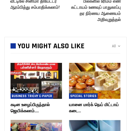
வீட்டிலே சினிமா தியேட்டர்
பில்களில் உரிமம் எண்
ஆரம்பித்து சம்பாதிக்கலாம்!
கட்டாயம் உணவுப் பாதுகாப்பு
தர நிர்ணய ஆணையம்
அறிவுறுத்தல்
YOU MIGHT ALSO LIKE
All
BUSINESS TRICHY E-PAPER
SPECIAL STORIES
கடின உழைப்பிருந்தால்
யானை மார்க் நெய் மிட்டாய்
ஜெயிக்கலாம்…..
கடை…