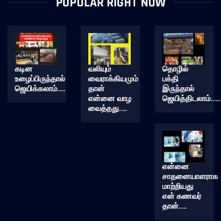
POPULAR RIGHT NOW
கடின
வலியும்
தொழில்
உழைப்பிருந்தால்
வைராக்கியமும்
பக்தி
ஜெயிக்கலாம்…..
தான்
இருந்தால்
என்னை வாழ
ஜெயித்திடலாம்……
வைத்தது…..
என்னை
சாதனையாளராக
மாற்றியது
என் கணவர்
தான்…..