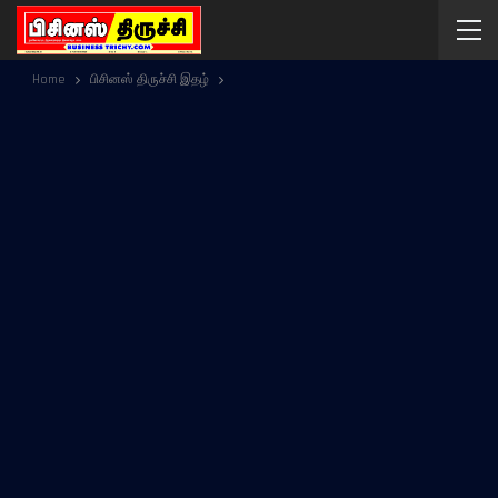
Home
பிசினஸ் திருச்சி இதழ்