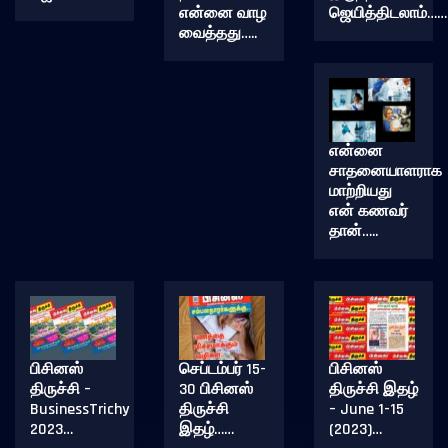
என்னை வாழ
ஜெயித்திடலாம்……
வைத்தது…..
என்னை
சாதனையாளராக
மாற்றியது
என் கணவர்
தான்…..
பிசினஸ்
செப்டம்பர் 15-
பிசினஸ்
திருச்சி –
30 பிசினஸ்
திருச்சி இதழ்
BusinessTrichy
திருச்சி
– June 1-15
2023…
இதழ்……
(2023)…