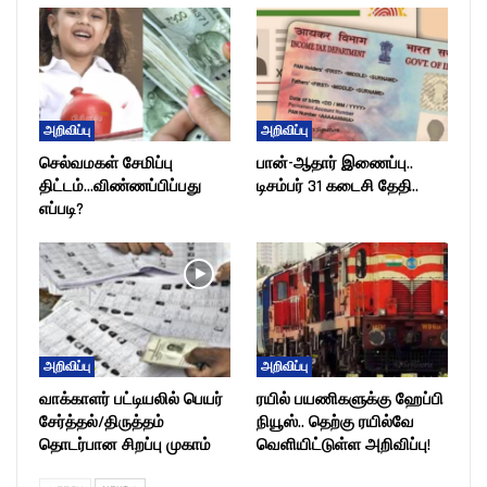
அறிவிப்பு
அறிவிப்பு
செல்வமகள் சேமிப்பு
பான்-ஆதார் இணைப்பு..
திட்டம்…விண்ணப்பிப்பது
டிசம்பர் 31 கடைசி தேதி..
எப்படி?
அறிவிப்பு
அறிவிப்பு
வாக்காளர் பட்டியலில் பெயர்
ரயில் பயணிகளுக்கு ஹேப்பி
சேர்த்தல்/திருத்தம்
நியூஸ்.. தெற்கு ரயில்வே
தொடர்பான சிறப்பு முகாம்
வெளியிட்டுள்ள அறிவிப்பு!