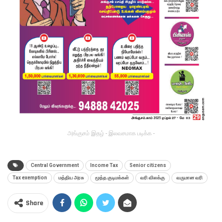
அங்குசம் இதழ் - இலவசமாக படிக்க -
Central Government
Income Tax
Senior citizens
Tax exemption
மத்திய அரசு
மூத்த குடிமக்கள்
வரி விலக்கு
வருமான வரி
Share