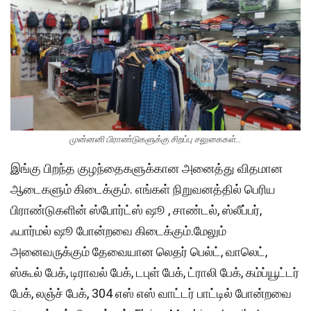
முன்னனி பிராண்டுகளுக்கு சிறப்பு சலுகைகள்…
இங்கு பிறந்த குழந்தைகளுக்கான அனைத்து விதமான
ஆடைகளும் கிடைக்கும். எங்கள் நிறுவனத்தில் பெரிய
பிராண்டுகளின் ஸ்போர்ட்ஸ் ஷூ , சாண்டல், ஸ்லீப்பர்,
ஃபார்மல் ஷூ போன்றவை கிடைக்கும்.மேலும்
அனைவருக்கும் தேவையான லெதர் பெல்ட், வாலெட்,
ஸ்கூல் பேக், டிராவல் பேக், டபுள் பேக், ட்ராலி பேக், கம்ப்யூட்டர்
பேக், லஞ்ச் பேக், 304 எஸ் எஸ் வாட்டர் பாட்டில் போன்றவை