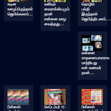
கடின
வலியும்
தொழில்
உழைப்பிருந்தால்
வைராக்கியமும்
பக்தி
ஜெயிக்கலாம்…..
தான்
இருந்தால்
என்னை வாழ
ஜெயித்திடலாம்……
வைத்தது…..
என்னை
சாதனையாளராக
மாற்றியது
என் கணவர்
தான்…..
பிசினஸ்
செப்டம்பர் 15-
பிசினஸ்