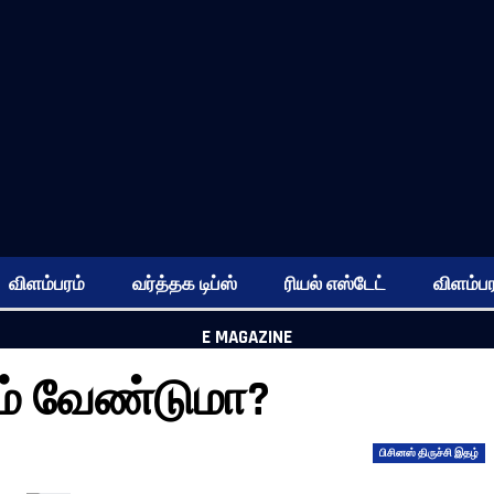
விளம்பரம்
வர்த்தக டிப்ஸ்
ரியல் எஸ்டேட்
விளம்பர
E MAGAZINE
ம் வேண்டுமா?
பிசினஸ் திருச்சி இதழ்