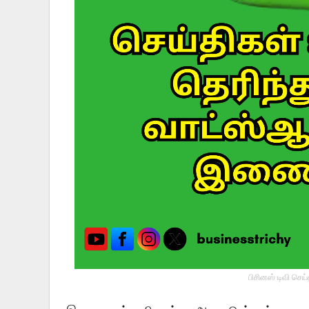
பிசினஸ் டிவி செய