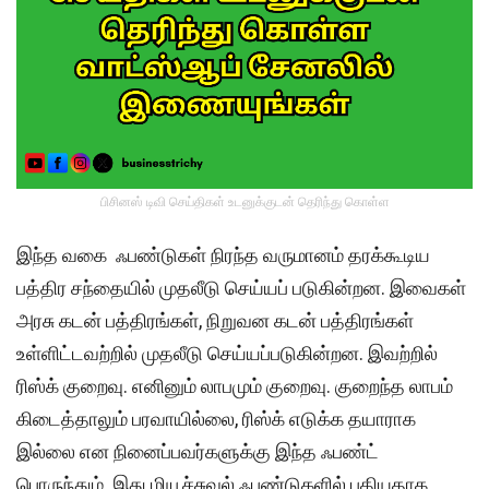
பிசினஸ் டிவி செய்திகள் உடனுக்குடன் தெரிந்து கொள்ள
இந்த வகை ஃபண்டுகள் நிரந்த வருமானம் தரக்கூடிய
பத்திர சந்தையில் முதலீடு செய்யப் படுகின்றன. இவைகள்
அரசு கடன் பத்திரங்கள், நிறுவன கடன் பத்திரங்கள்
உள்ளிட்டவற்றில் முதலீடு செய்யப்படுகின்றன. இவற்றில்
ரிஸ்க் குறைவு. எனினும் லாபமும் குறைவு. குறைந்த லாபம்
கிடைத்தாலும் பரவாயில்லை, ரிஸ்க் எடுக்க தயாராக
இல்லை என நினைப்பவர்களுக்கு இந்த ஃபண்ட்
பொருந்தும். இது மியூச்சுவல் ஃபண்டுகளில் புதியதாக