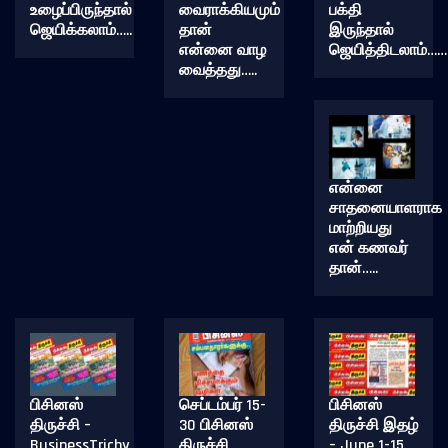
உழைப்பிருந்தால்
வைராக்கியமும்
பக்தி
ஜெயிக்கலாம்…..
தான்
இருந்தால்
என்னை வாழ
ஜெயித்திடலாம்……
வைத்தது…..
என்னை
சாதனையாளராக
மாற்றியது
என் கணவர்
தான்…..
பிசினஸ்
செப்டம்பர் 15-
பிசினஸ்
திருச்சி –
30 பிசினஸ்
திருச்சி இதழ்
BusinessTrichy
திருச்சி
– June 1-15