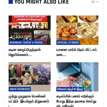
YOU MIGHT ALSO LIKE
All
BUSINESS TRICHY E-PAPER
SPECIAL STORIES
கடின உழைப்பிருந்தால்
யானை மார்க் நெய் மிட்டாய்
ஜெயிக்கலாம்…..
கடை…
UNCATEGORIZED
பிசினஸ் திருச்சி இதழ்
முற்று முழுதாக பெண்கள்
ஏடிஎம்மில் பணம் எடுக்கும்
மட்டும் இயக்கும் நிறுவனம்
போது இந்த தவறை செய்து
!
விடாதீர்கள்!