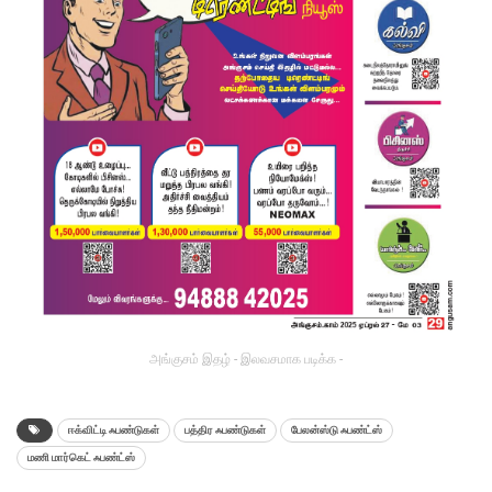
அங்குசம் இதழ் - இலவசமாக படிக்க -
ஈக்விட்டி ஃபண்டுகள்
பத்திர ஃபண்டுகள்
பேலன்ஸ்டு ஃபண்ட்ஸ்
மணி மார்கெட் ஃபண்ட்ஸ்