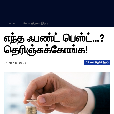
Home
பிசினஸ் திருச்சி இதழ்
எந்த ஃபண்ட் பெஸ்ட்…?
தெரிஞ்சுக்கோங்க!
பிசினஸ் திருச்சி இதழ்
On
Mar 10, 2023