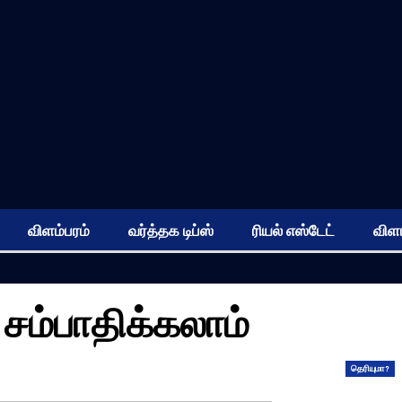
விளம்பரம்
வர்த்தக டிப்ஸ்
ரியல் எஸ்டேட்
விளம
சம்பாதிக்கலாம்
தெரியுமா?