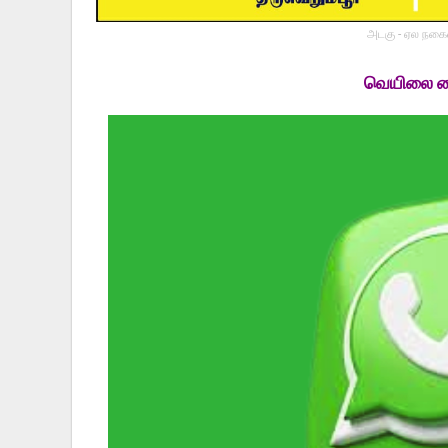
அடகு - ஏல நகைய
வெயிலை வை