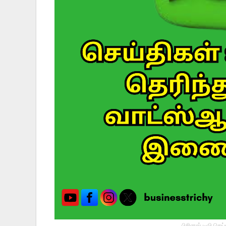
பிசினஸ் டிவி செய