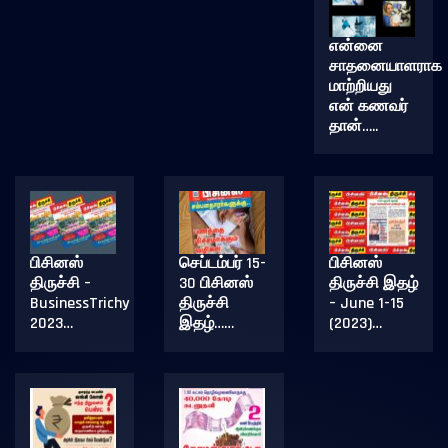
என்னை
சாதனையாளராக
மாற்றியது
என் கணவர்
தான்…..
பிசினஸ்
செப்டம்பர் 15-
பிசினஸ்
திருச்சி –
30 பிசினஸ்
திருச்சி இதழ்
BusinessTrichy
திருச்சி
– June 1-15
2023…
இதழ்……
(2023)…