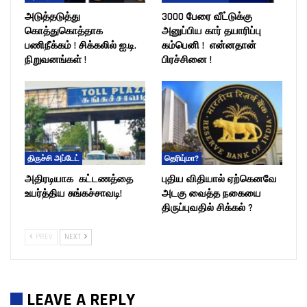
அடுத்தடுத்து
3000 பேரை வீட்டுக்கு
கொத்துகொத்தாக
அனுப்பிய கார் தயாரிப்பு
பணிநீக்கம் ! சிக்கலில் ஐ.டி.
கம்பெனி ! என்னதான்
நிறுவனங்கள் !
பிரச்சினை !
திருச்சி அப்டேட்
தெரியு்மா?
அதிரடியாக கட்டணத்தை
புதிய விதியால் ஏற்கெனவே
உயர்த்திய சுங்கச்சாவடி!
அடகு வைத்த நகையை
திருப்புவதில் சிக்கல் ?
PREV
NEXT
LEAVE A REPLY