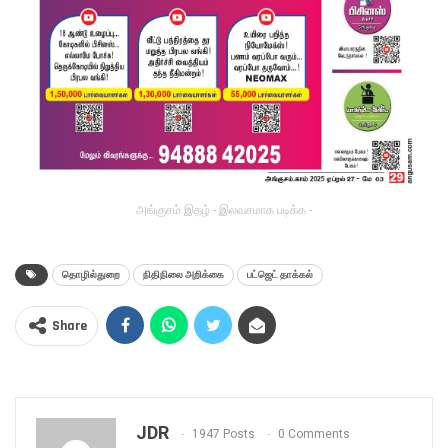
அங்குசம் இதழ் - இலவசமாக படிக்க -
தொழில்துறை
நிதிநிலை அறிக்கை
பட்ஜெட் தாக்கல்
Share
JDR
1947 Posts
0 Comments