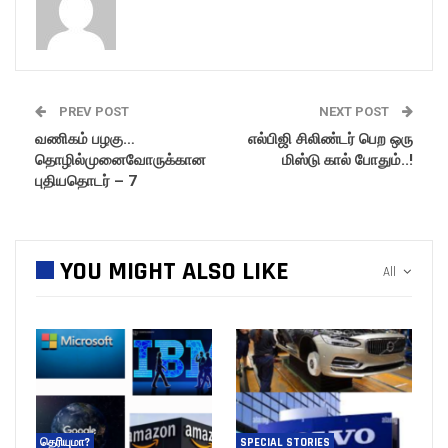
PREV POST
NEXT POST
வணிகம் பழகு…
எல்பிஜி சிலிண்டர் பெற ஒரு
தொழில்முனைவோருக்கான
மிஸ்டு கால் போதும்..!
புதியதொடர் – 7
YOU MIGHT ALSO LIKE
All
தெரியுமா?
SPECIAL STORIES