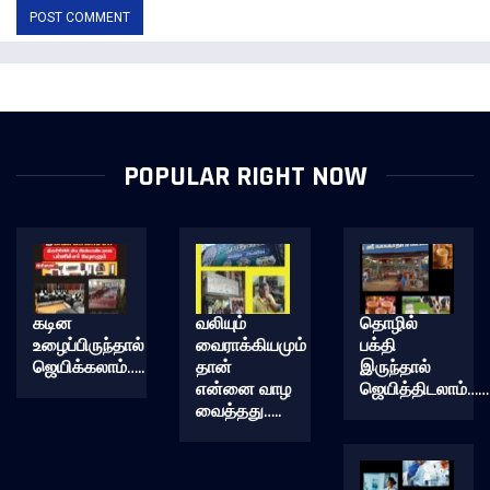
POPULAR RIGHT NOW
கடின
வலியும்
தொழில்
உழைப்பிருந்தால்
வைராக்கியமும்
பக்தி
ஜெயிக்கலாம்…..
தான்
இருந்தால்
என்னை வாழ
ஜெயித்திடலாம்……
வைத்தது…..