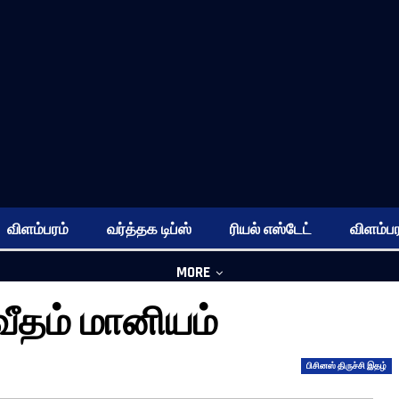
விளம்பரம்
வர்த்தக டிப்ஸ்
ரியல் எஸ்டேட்
விளம்பர
MORE
வீதம் மானியம்
பிசினஸ் திருச்சி இதழ்