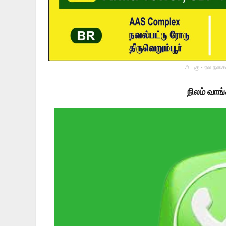
அடகு - ஏல நகைய
நிலம் வாங