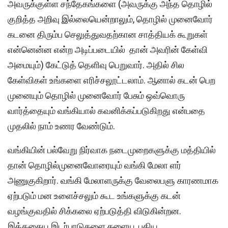
அவருக்குள்ள சந்தேகங்களை (அவருக்கு அந்த தொழில்
குறித்த அறிவு இல்லையென்றாலும், தொழில் முனைவோர்
கடனை திரும்ப செலுத்துவதற்கான சாத்தியக் கூறுகள்
என்னென்ன என்ற அடிப்படையில் தான் அவரின் கேள்வி
அமையும்) கேட்டுத் தெளிவு பெறுவார். அதில் சில
கேள்விகள் உங்களை எரிச்சலூட்டலாம். ஆனால் கடன் பெற
முனையும் தொழில் முனைவோர் பேசும் ஒவ்வொரு
வார்த்தையும் வங்கியால் கவனிக்கப்படுகிறது என்பதை
முதலில் நாம் உணர வேண்டும்.
வங்கியின் பல்வேறு நிர்வாக நடைமுறைகளுக்கு மத்தியில்
தான் தொழில்முனைவோரையும் வங்கி மேலா ளர்
அணுகுகிறார். வங்கி மேலாளருக்கு வேலைபளு காரணமாக
ஏற்படும் மன உளைச்சலும் கூட உங்களுக்கு கடன்
வழங்குவதில் சிக்கலை ஏற்படுத்தி விடுகின்றன.
இத்தகைய இடர்பாடுகளை களைய, புதிய