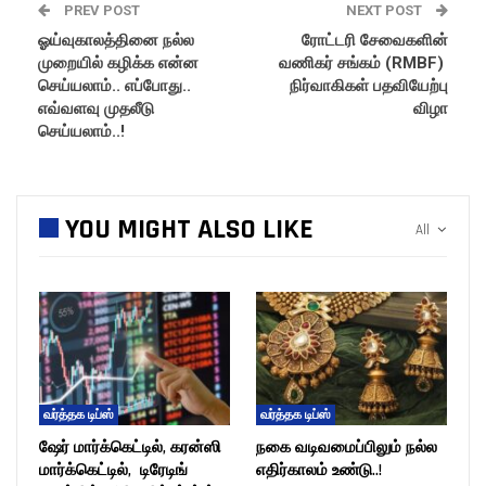
PREV POST
NEXT POST
ஓய்வுகாலத்தினை நல்ல
ரோட்டரி சேவைகளின்
முறையில் கழிக்க என்ன
வணிகர் சங்கம் (RMBF)
செய்யலாம்.. எப்போது..
நிர்வாகிகள் பதவியேற்பு
எவ்வளவு முதலீடு
விழா
செய்யலாம்..!
YOU MIGHT ALSO LIKE
All
வர்த்தக டிப்ஸ்
வர்த்தக டிப்ஸ்
ஷேர் மார்க்கெட்டில், கரன்ஸி
நகை வடிவமைப்பிலும் நல்ல
மார்க்கெட்டில், டிரேடிங்
எதிர்காலம் உண்டு..!