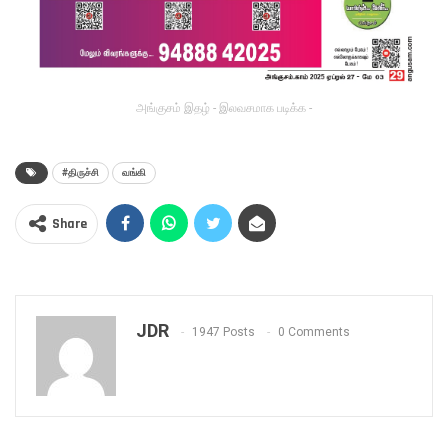
அங்குசம் இதழ் - இலவசமாக படிக்க -
#திருச்சி
வங்கி
Share
JDR
1947 Posts
0 Comments