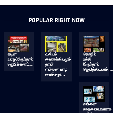
POPULAR RIGHT NOW
கடின
வலியும்
தொழில்
உழைப்பிருந்தால்
வைராக்கியமும்
பக்தி
ஜெயிக்கலாம்…..
தான்
இருந்தால்
என்னை வாழ
ஜெயித்திடலாம்……
வைத்தது…..
என்னை
சாதனையாளராக