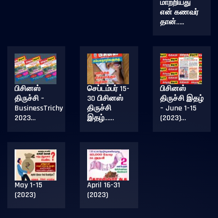
மாற்றியது
என் கணவர்
தான்…..
பிசினஸ்
செப்டம்பர் 15-
பிசினஸ்
திருச்சி –
30 பிசினஸ்
திருச்சி இதழ்
BusinessTrichy
திருச்சி
– June 1-15
2023…
இதழ்……
(2023)…
May 1-15
April 16-31
(2023)
(2023)