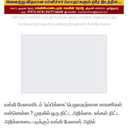
Visit Kavi Furniture and get to Know about us better. Experience our
Furniture First Hand in a setting designed to feel like home
வங்கி மேலாளரிடம் ‘நம்பிக்கை’ பெறுவதற்கான காரணிகள்
என்னென்ன.? முதலில் ஒரு திட்ட அறிக்கை. உங்கள் திட்ட
அறிக்கையை படிக்கும் வங்கி மேலாளர் அதில்