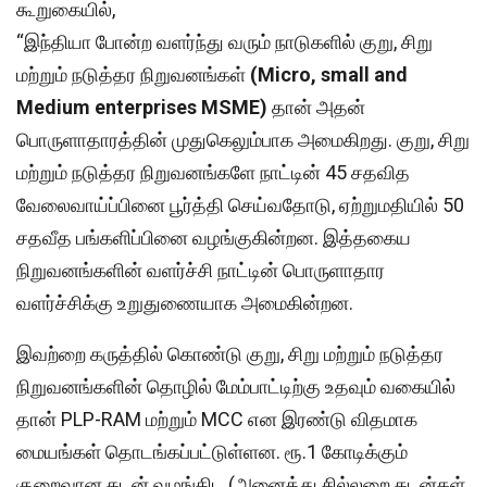
கூறுகையில்,
“இந்தியா போன்ற வளர்ந்து வரும் நாடுகளில் குறு, சிறு
மற்றும் நடுத்தர நிறுவனங்கள்
(Micro, small and
Medium enterprises MSME)
தான் அதன்
பொருளாதாரத்தின் முதுகெலும்பாக அமைகிறது. குறு, சிறு
மற்றும் நடுத்தர நிறுவனங்களே நாட்டின் 45 சதவித
வேலைவாய்ப்பினை பூர்த்தி செய்வதோடு, ஏற்றுமதியில் 50
சதவீத பங்களிப்பினை வழங்குகின்றன. இத்தகைய
நிறுவனங்களின் வளர்ச்சி நாட்டின் பொருளாதார
வளர்ச்சிக்கு உறுதுணையாக அமைகின்றன.
இவற்றை கருத்தில் கொண்டு குறு, சிறு மற்றும் நடுத்தர
நிறுவனங்களின் தொழில் மேம்பாட்டிற்கு உதவும் வகையில்
தான் PLP-RAM மற்றும் MCC என இரண்டு விதமாக
மையங்கள் தொடங்கப்பட்டுள்ளன. ரூ.1 கோடிக்கும்
குறைவான கடன் வழங்கிட (அனைத்து சில்லறை கடன்கள்,