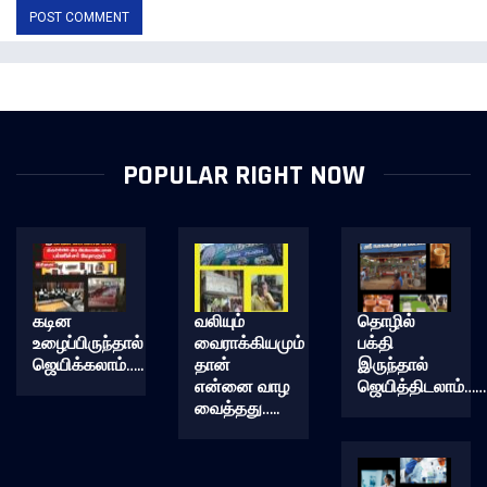
POPULAR RIGHT NOW
கடின
வலியும்
தொழில்
உழைப்பிருந்தால்
வைராக்கியமும்
பக்தி
ஜெயிக்கலாம்…..
தான்
இருந்தால்
என்னை வாழ
ஜெயித்திடலாம்……
வைத்தது…..