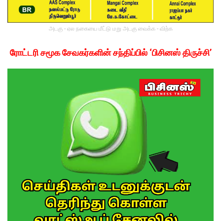
அடகு - ஏல நகையை மீட்டு மறு அடகு வைக்க - விற்க
ரோட்டரி சமூக சேவகர்களின் சந்திப்பில் ‘பிசினஸ் திருச்சி’