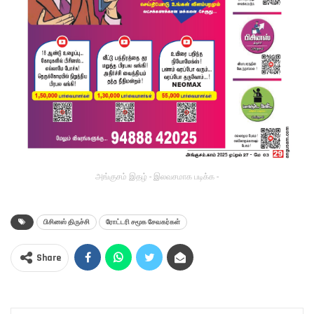
அங்குசம் இதழ் - இலவசமாக படிக்க -
பிசினஸ் திருச்சி
ரோட்டரி சமூக சேவகர்கள்
Share