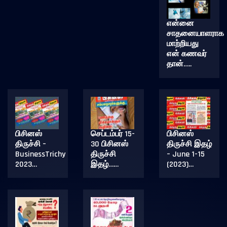
என்னை
சாதனையாளராக
மாற்றியது
என் கணவர்
தான்…..
பிசினஸ்
செப்டம்பர் 15-
பிசினஸ்
திருச்சி –
30 பிசினஸ்
திருச்சி இதழ்
BusinessTrichy
திருச்சி
– June 1-15
2023…
இதழ்……
(2023)…