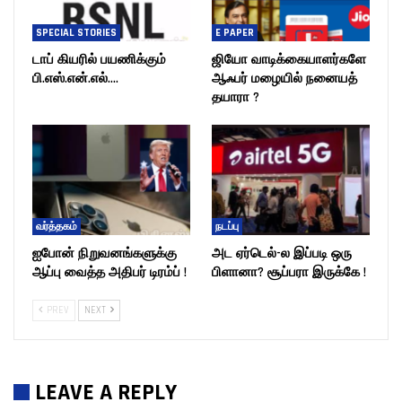
SPECIAL STORIES
E PAPER
டாப் கியரில் பயணிக்கும்
ஜியோ வாடிக்கையாளர்களே
பி.எஸ்.என்.எல்….
ஆஃபர் மழையில் நனையத்
தயாரா ?
வர்த்தகம்
நடப்பு
ஐபோன் நிறுவனங்களுக்கு
அட ஏர்டெல்-ல இப்படி ஒரு
ஆப்பு வைத்த அதிபர் டிரம்ப் !
பிளானா? சூப்பரா இருக்கே !
PREV
NEXT
LEAVE A REPLY