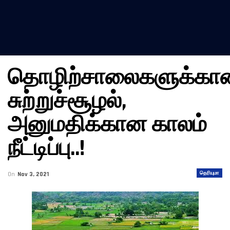
தொழிற்சாலைகளுக்கா
சுற்றுச்சூழல்,
அனுமதிக்கான காலம்
நீட்டிப்பு..!
தெரியுமா
On
Nov 3, 2021