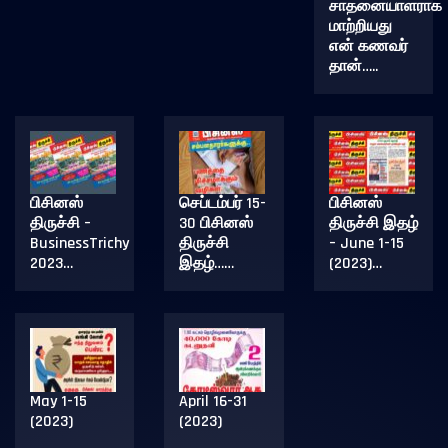
சாதனையாளராக
மாற்றியது
என் கணவர்
தான்…..
பிசினஸ்
செப்டம்பர் 15-
பிசினஸ்
திருச்சி –
30 பிசினஸ்
திருச்சி இதழ்
BusinessTrichy
திருச்சி
– June 1-15
2023…
இதழ்……
(2023)…
May 1-15
April 16-31
(2023)
(2023)