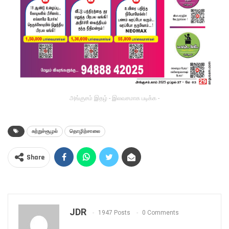
அங்குசம் இதழ் - இலவசமாக படிக்க -
சுற்றுச்சூழல்
தொழிற்சாலை
Share
JDR
1947 Posts
0 Comments