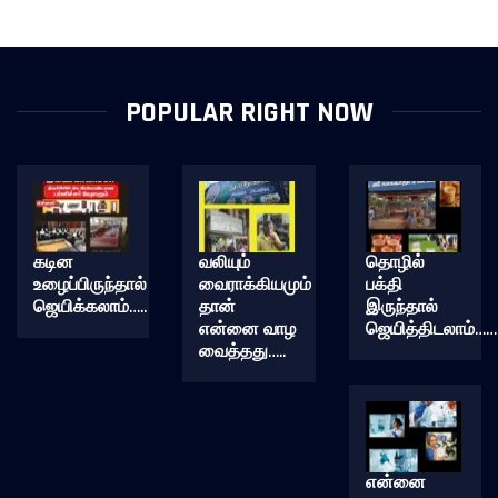
POPULAR RIGHT NOW
கடின
வலியும்
தொழில்
உழைப்பிருந்தால்
வைராக்கியமும்
பக்தி
ஜெயிக்கலாம்…..
தான்
இருந்தால்
என்னை வாழ
ஜெயித்திடலாம்……
வைத்தது…..
என்னை