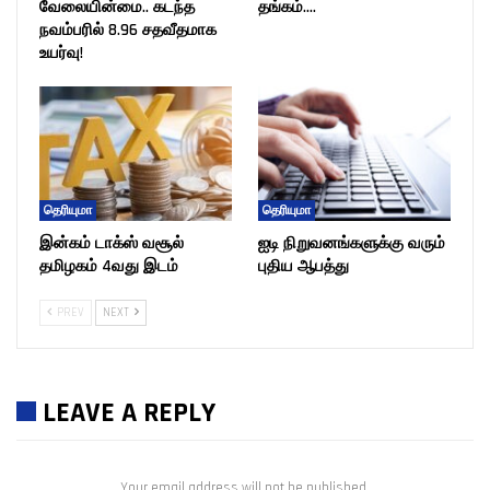
வேலையின்மை.. கடந்த
தங்கம்….
நவம்பரில் 8.96 சதவீதமாக
உயர்வு!
தெரியுமா
தெரியுமா
இன்கம் டாக்ஸ் வசூல்
ஐடி நிறுவனங்களுக்கு வரும்
தமிழகம் 4வது இடம்
புதிய ஆபத்து
PREV
NEXT
LEAVE A REPLY
Your email address will not be published.