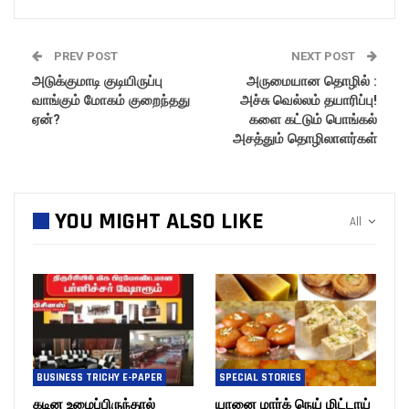
PREV POST
NEXT POST
அடுக்குமாடி குடியிருப்பு
அருமையான தொழில் :
வாங்கும் மோகம் குறைந்தது
அச்சு வெல்லம் தயாரிப்பு!
ஏன்?
களை கட்டும் பொங்கல்
அசத்தும் தொழிலாளர்கள்
YOU MIGHT ALSO LIKE
All
BUSINESS TRICHY E-PAPER
SPECIAL STORIES
கடின உழைப்பிருந்தால்
யானை மார்க் நெய் மிட்டாய்