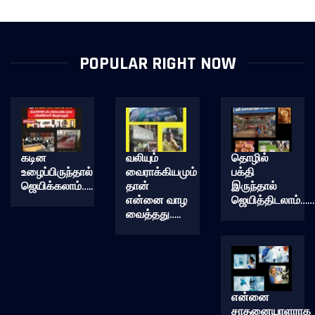
POPULAR RIGHT NOW
கடின
வலியும்
தொழில்
உழைப்பிருந்தால்
வைராக்கியமும்
பக்தி
ஜெயிக்கலாம்…..
தான்
இருந்தால்
என்னை வாழ
ஜெயித்திடலாம்……
வைத்தது…..
என்னை
சாதனையாளராக