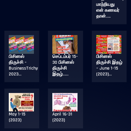
மாற்றியது
என் கணவர்
தான்…..
பிசினஸ்
செப்டம்பர் 15-
பிசினஸ்
திருச்சி –
30 பிசினஸ்
திருச்சி இதழ்
BusinessTrichy
திருச்சி
– June 1-15
2023…
இதழ்……
(2023)…
May 1-15
April 16-31
(2023)
(2023)