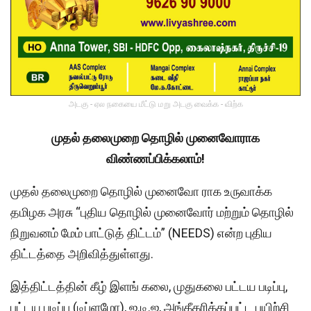
அடகு - ஏல நகையை மீட்டு மறு அடகு வைக்க - விற்க
முதல் தலைமுறை தொழில் முனைவோராக
விண்ணப்பிக்கலாம்!
முதல் தலைமுறை தொழில் முனைவோ ராக உருவாக்க
தமிழக அரசு “புதிய தொழில் முனைவோர் மற்றும் தொழில்
நிறுவனம் மேம் பாட்டுத் திட்டம்” (NEEDS) என்ற புதிய
திட்டத்தை அறிவித்துள்ளது.
இத்திட்டத்தின் கீழ் இளங் கலை, முதுகலை பட்டய படிப்பு,
பட்டய படிப்பு (டிப்ளமோ), ஐ.டி.ஐ, அங்கீகரிக்கப்பட்ட பயிற்சி