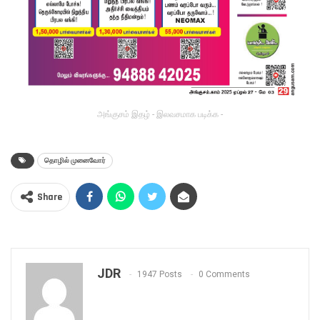
அங்குசம் இதழ் - இலவசமாக படிக்க -
தொழில் முனைவோர்
Share
JDR
1947 Posts
0 Comments