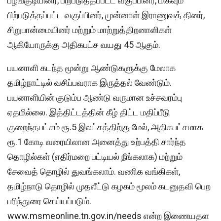
பழங்குடியினர், பிற்படுத்தப்பட்ட வகுப்பினர், மிகவும்
பிற்படுத்தப்பட்ட வகுப்பினர், முன்னாள் இராணுவத் தினர்,
சிறுபான்மையினர் மற்றும் மாற்றுத்திறனாளிகள்
ஆகியோருக்கு அதிகபட்ச வயது 45 ஆகும்.
பயனாளி கடந்த மூன்று ஆண்டுகளுக்கு மேலாக
தமிழ்நாட்டில் வசிப்பவராக இருத்தல் வேண்டும்.
பயனாளியின் குடும்ப ஆண்டு வருமான உச்சவரம்பு
ஏதமில்லை. இத்திட்டத்தின் கீழ் திட்ட மதிப்பீடு
குறைந்தபட்சம் ரூ.5 இலட்சத்திற்கு மேல், அதிகபட்சமாக
ரூ.1 கோடி வரையிலான அனைத்து உற்பத்தி சார்ந்த
தொழில்கள் (எதிர்மறை பட்டியல் நீங்கலாக) மற்றும்
சேவைத் தொழில் துவங்கலாம். வணிக வங்கிகள்,
தமிழ்நாடு தொழில் முதலீட்டு கழகம் மூலம் கடனுதவி பெற
பரிந்துரை செய்யப்படும்.
www.msmeonline.tn.gov.in/needs என்ற இணையதள