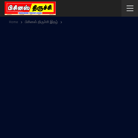
Home
பிசினஸ் திருச்சி இதழ்