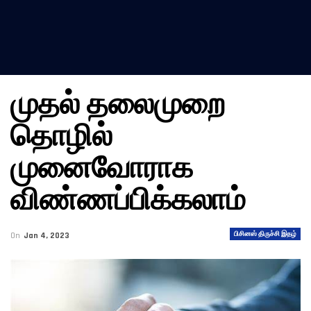
முதல் தலைமுறை
தொழில்
முனைவோராக
விண்ணப்பிக்கலாம்
பிசினஸ் திருச்சி இதழ்
On
Jan 4, 2023