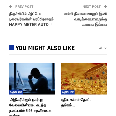
PREV POST
NEXT POST
திருச்சியில் ஆட்டோ
வங்கி திவாலானாலும் இனி
டிரைவர்களின் வரப்பிரசாதம்
வாடிக்கையாளருக்கு
HAPPY METER AUTO..!
கவலை இல்லை
YOU MIGHT ALSO LIKE
All
தெரியுமா
தெரியுமா
அதிகரிக்கும் நகர்புற
புதிய உச்சம் தொட்ட
வேலையின்மை.. கடந்த
தங்கம்….
நவம்பரில் 8.96 சதவீதமாக