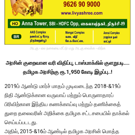
அடகு - ஏல நகையை மீட்டு மறு அடகு வைக்க - விற்க
அரசின் குறைவான வரி விதிப்பு, டாஸ்மாக்கில் குளறுபடி….
தமிழக அரசிற்கு ரூ.1,950 கோடி இழப்பு..!
2019ம் ஆண்டு மார்ச் மாதம் முடிவடைந்த 2018-&19ம்
நிதி ஆண்டுக்கான வருவாய் மற்றும் பொருளாதாரப்
பிரிவிற்கான இந்திய கணக்காய்வு மற்றும் தணிக்கைத்
துறை தலைவரின் அறிக்கை தமிழக சட்டசபையில் தாக்கல்
செய்யப்படடது.
அதில், 2015-&16ம் ஆண்டில் தமிழக அரசின் மொத்த