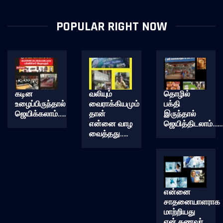
POPULAR RIGHT NOW
கடின
வலியும்
தொழில்
உழைப்பிருந்தால்
வைராக்கியமும்
பக்தி
ஜெயிக்கலாம்…..
தான்
இருந்தால்
என்னை வாழ
ஜெயித்திடலாம்……
வைத்தது…..
என்னை
சாதனையாளராக
மாற்றியது
என் கணவர்