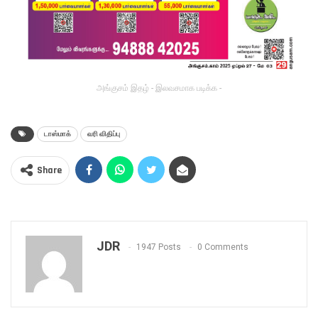
அங்குசம் இதழ் - இலவசமாக படிக்க -
டாஸ்மாக்
வரி விதிப்பு
Share
JDR
1947 Posts
0 Comments