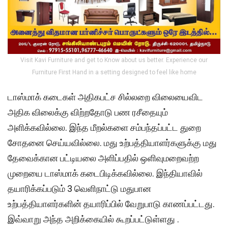
Visit Kavi Furniture and get to Know about us better. Experience our
Furniture First Hand in a setting designed to feel like home
டாஸ்மாக் கடைகள் அதிகபட்ச சில்லறை விலையைவிட
அதிக விலைக்கு விற்றதோடு பண ரசீதையும்
அளிக்கவில்லை. இந்த மீறல்களை சம்பந்தப்பட்ட துறை
சோதனை செய்யவில்லை. மது உற்பத்தியாளர்களுக்கு மது
தேவைக்கான பட்டியலை அளிப்பதில் ஒளிவுமறைவற்ற
முறையை டாஸ்மாக் கடைபிடிக்கவில்லை. இந்தியாவில்
தயாரிக்கப்படும் 3 வெளிநாட்டு மதுபான
உற்பத்தியாளர்களின் தயாரிப்பில் வேறுபாடு காணப்பட்டது.
இவ்வாறு அந்த அறிக்கையில் கூறப்பட்டுள்ளது .