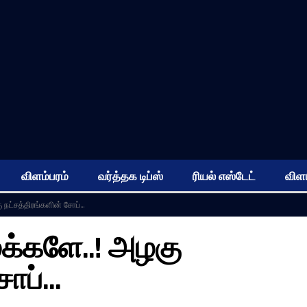
விளம்பரம்
வர்த்தக டிப்ஸ்
ரியல் எஸ்டேட்
விளம
ு நட்சத்திரங்களின் சோப்…
மக்களே..! அழகு
சோப்…