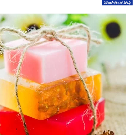
பிசினஸ் திருச்சி இதழ்