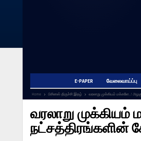
E-PAPER
வேலைவாய்ப்பு
Home
பிசினஸ் திருச்சி இதழ்
வரலாறு முக்கியம் மக்களே..! அழக
வரலாறு முக்கியம் 
நட்சத்திரங்களின் 