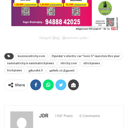
அங்குசம் இதழ் - இலவசமாக படிக்க -
businesstrichy.com
Hyundai's electric car "Ionic 5" launches this year
nammatrichy.in nammatrichynews
ntrichy.com
ntrichynews
trichynews
ஐயோனிக் 5
ஹூண்டாய் நிறுவனம்
Share
JDR
1947 Posts
0 Comments