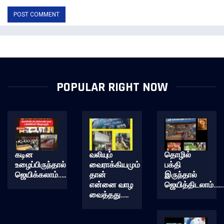
POPULAR RIGHT NOW
கடின
வலியும்
தொழில்
உழைப்பிருந்தால்
வைராக்கியமும்
பக்தி
ஜெயிக்கலாம்…..
தான்
இருந்தால்
என்னை வாழ
ஜெயித்திடலாம்……
வைத்தது…..