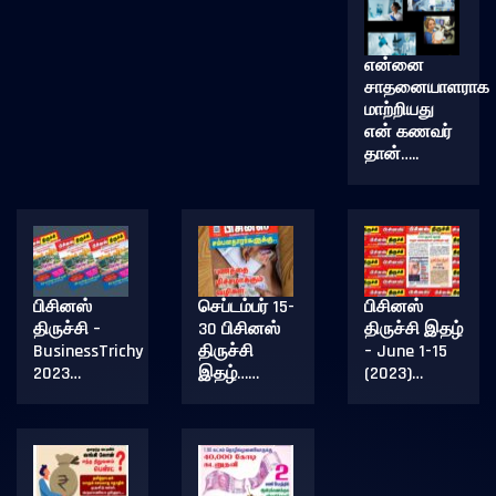
என்னை
சாதனையாளராக
மாற்றியது
என் கணவர்
தான்…..
பிசினஸ்
செப்டம்பர் 15-
பிசினஸ்
திருச்சி –
30 பிசினஸ்
திருச்சி இதழ்
BusinessTrichy
திருச்சி
– June 1-15
2023…
இதழ்……
(2023)…