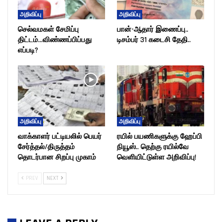
அறிவிப்பு
அறிவிப்பு
செல்வமகள் சேமிப்பு
பான்-ஆதார் இணைப்பு..
திட்டம்…விண்ணப்பிப்பது
டிசம்பர் 31 கடைசி தேதி..
எப்படி?
அறிவிப்பு
அறிவிப்பு
வாக்காளர் பட்டியலில் பெயர்
ரயில் பயணிகளுக்கு ஹேப்பி
சேர்த்தல்/திருத்தம்
நியூஸ்.. தெற்கு ரயில்வே
தொடர்பான சிறப்பு முகாம்
வெளியிட்டுள்ள அறிவிப்பு!
PREV
NEXT