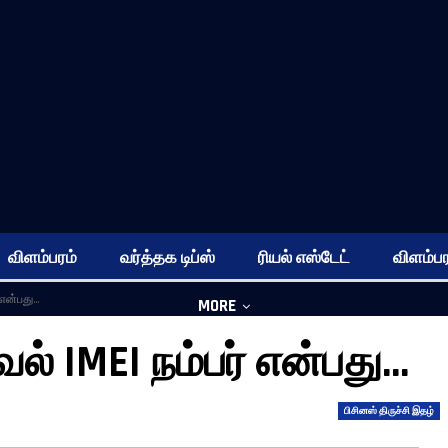
விளம்பரம்
வர்த்தக டிப்ஸ்
ரியல் எஸ்டேட்
விளம்பர
 என்பது…
MORE
 IMEI நம்பர் என்பது…
பிசினஸ் திருச்சி இதழ்