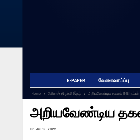
E-PAPER
வேலைவாய்ப்பு
Home
பிசினஸ் திருச்சி இதழ்
அறியவேண்டிய தகவல் IMEI நம்பர்
அறியவேண்டிய தகவல்
On
Jul 18, 2022