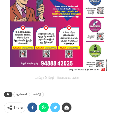
அங்குசம் இதழ் - இலவசமாக படிக்க -
ஆன்லைன்
காப்பீடு
Share