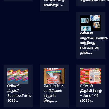
வைத்தது…..
என்னை
சாதனையாளராக
மாற்றியது
என் கணவர்
தான்…..
பிசினஸ்
செப்டம்பர் 15-
பிசினஸ்
திருச்சி –
30 பிசினஸ்
திருச்சி இதழ்
BusinessTrichy
திருச்சி
– June 1-15
2023…
இதழ்……
(2023)…