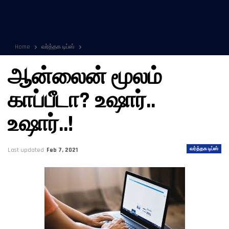
Home
வர்த்தக டிப்ஸ்
ஆன்லைன் மூலம்
காப்பீடா? உஷார்..
உஷார்..!
வர்த்தக டிப்ஸ்
Last updated
Feb 7, 2021