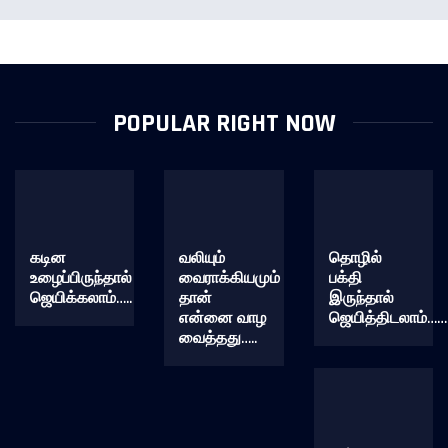
POPULAR RIGHT NOW
கடின
வலியும்
தொழில்
உழைப்பிருந்தால்
வைராக்கியமும்
பக்தி
ஜெயிக்கலாம்…..
தான்
இருந்தால்
என்னை வாழ
ஜெயித்திடலாம்……
வைத்தது…..