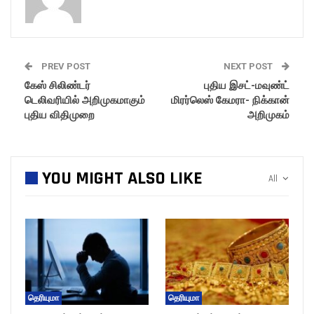
PREV POST
NEXT POST
கேஸ் சிலிண்டர்
புதிய இசட்-மவுண்ட்
டெலிவரியில் அறிமுகமாகும்
மிரர்லெஸ் கேமரா- நிக்கான்
புதிய விதிமுறை
அறிமுகம்
YOU MIGHT ALSO LIKE
All
தெரியுமா
தெரியுமா