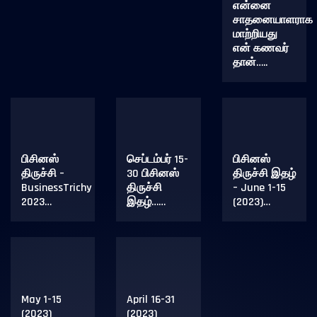
என்னை
சாதனையாளராக
மாற்றியது
என் கணவர்
தான்…..
பிசினஸ்
செப்டம்பர் 15-
பிசினஸ்
திருச்சி –
30 பிசினஸ்
திருச்சி இதழ்
BusinessTrichy
திருச்சி
– June 1-15
2023…
இதழ்……
(2023)…
May 1-15
April 16-31
(2023)
(2023)