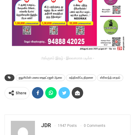
அங்குசம் இதழ் - இலவசமாக படிக்க -
ஐஓசியின் பசுமை ஹைட்ரஜன் ஆலை
சுத்திகரிப்பு திறனை
ஸ்ரீகாந்த் மாதவ்
Share
JDR
1947 Posts
0 Comments