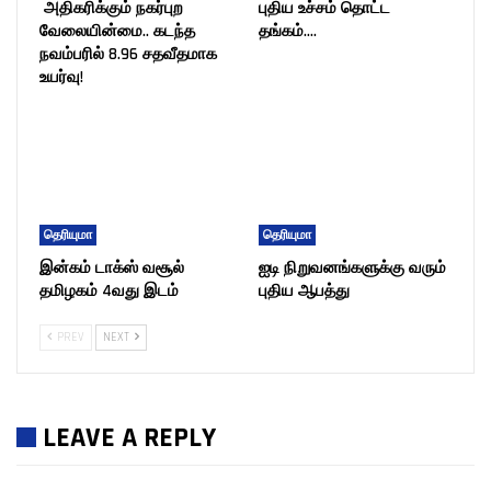
அதிகரிக்கும் நகர்புற
புதிய உச்சம் தொட்ட
வேலையின்மை.. கடந்த
தங்கம்….
நவம்பரில் 8.96 சதவீதமாக
உயர்வு!
தெரியுமா
தெரியுமா
இன்கம் டாக்ஸ் வசூல்
ஐடி நிறுவனங்களுக்கு வரும்
தமிழகம் 4வது இடம்
புதிய ஆபத்து
PREV
NEXT
LEAVE A REPLY