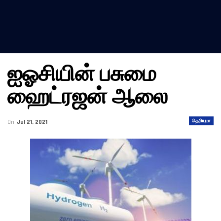
ஐஓசியின் பசுமை
ஹைட்ரஜன் ஆலை
தெரியுமா
On
Jul 21, 2021