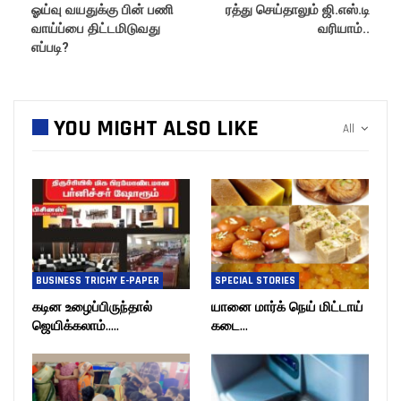
ஓய்வு வயதுக்கு பின் பணி
ரத்து செய்தாலும் ஜி.எஸ்.டி
வாய்ப்பை திட்டமிடுவது
வரியாம்..
எப்படி?
YOU MIGHT ALSO LIKE
All
BUSINESS TRICHY E-PAPER
SPECIAL STORIES
கடின உழைப்பிருந்தால்
யானை மார்க் நெய் மிட்டாய்
ஜெயிக்கலாம்…..
கடை…