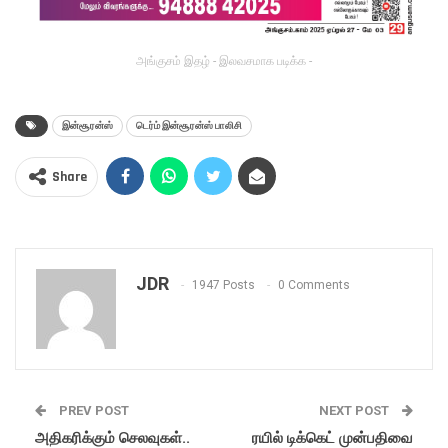
அங்குசம் இதழ் - இலவசமாக படிக்க -
இன்சூரன்ஸ்
டெர்ம் இன்சூரன்ஸ் பாலிசி
Share
JDR
1947 Posts
0 Comments
PREV POST
NEXT POST
அதிகரிக்கும் செலவுகள்..
ரயில் டிக்கெட் முன்பதிவை