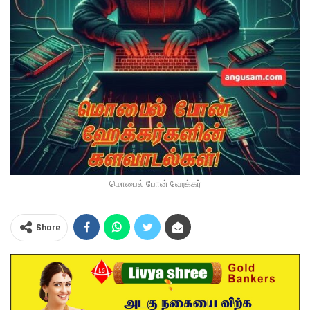
மொபைல் போன் ஹேக்கர்
Share