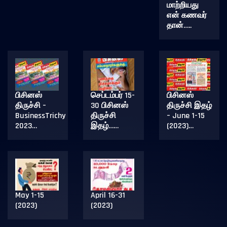
மாற்றியது
என் கணவர்
தான்…..
பிசினஸ்
செப்டம்பர் 15-
பிசினஸ்
திருச்சி –
30 பிசினஸ்
திருச்சி இதழ்
BusinessTrichy
திருச்சி
– June 1-15
2023…
இதழ்……
(2023)…
May 1-15
April 16-31
(2023)
(2023)