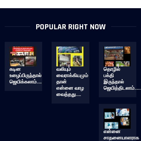
POPULAR RIGHT NOW
கடின
வலியும்
தொழில்
உழைப்பிருந்தால்
வைராக்கியமும்
பக்தி
ஜெயிக்கலாம்…..
தான்
இருந்தால்
என்னை வாழ
ஜெயித்திடலாம்……
வைத்தது…..
என்னை
சாதனையாளராக