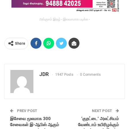
அங்குசம் இதழ் - இலவசமாக படிக்க -
Share
JDR
1947 Posts
0 Comments
PREV POST
NEXT POST
இசேவை மூலமாக 300
‘குறட்டை’ அலட்சியம்
சேவைகள் இ-ஆபிஸ் ஆகும்
வேண்டாம் உயிரிழக்கும்