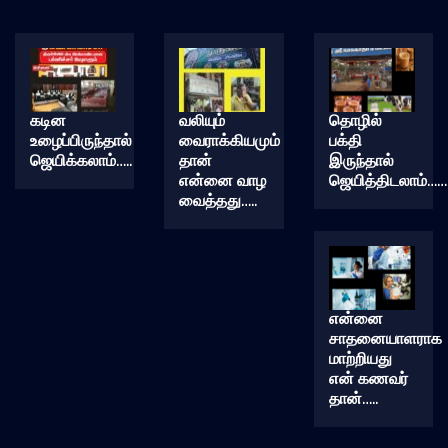
கடின
வலியும்
தொழில்
உழைப்பிருந்தால்
வைராக்கியமும்
பக்தி
ஜெயிக்கலாம்…..
தான்
இருந்தால்
என்னை வாழ
ஜெயித்திடலாம்……
வைத்தது…..
என்னை
சாதனையாளராக
மாற்றியது
என் கணவர்
தான்…..