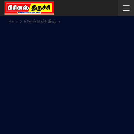
Home
பிசினஸ் திருச்சி இதழ்