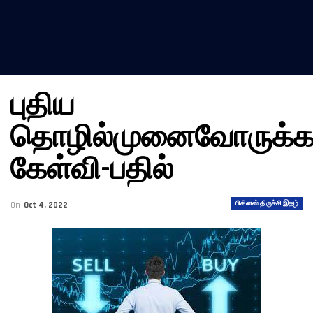
புதிய
தொழில்முனைவோருக்
கேள்வி-பதில்
பிசினஸ் திருச்சி இதழ்
On
Oct 4, 2022