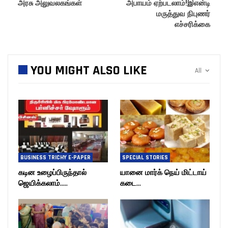
அரசு அலுவலகங்கள்
அபாயம் ஏற்படலாம்!இஎன்டி
மருத்துவ நிபுணர்
எச்சரிக்கை
YOU MIGHT ALSO LIKE
All
BUSINESS TRICHY E-PAPER
SPECIAL STORIES
கடின உழைப்பிருந்தால்
யானை மார்க் நெய் மிட்டாய்
ஜெயிக்கலாம்…..
கடை…