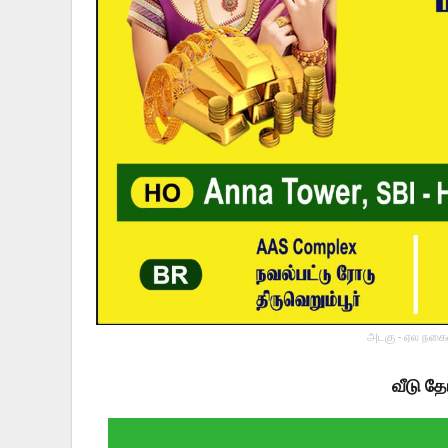
அடகு - ஏல நகைய
வீடு தே