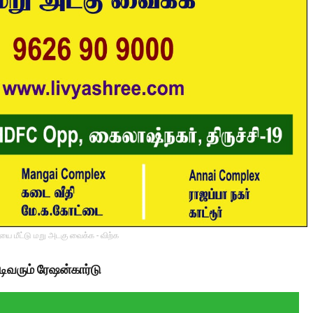
ை மீட்டு மறு அடகு வைக்க - விற்க
டிவரும் ரேஷன்கார்டு