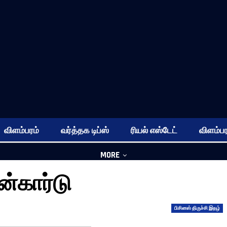
விளம்பரம்
வர்த்தக டிப்ஸ்
ரியல் எஸ்டேட்
விளம்பர
MORE
ன்கார்டு
பிசினஸ் திருச்சி இதழ்