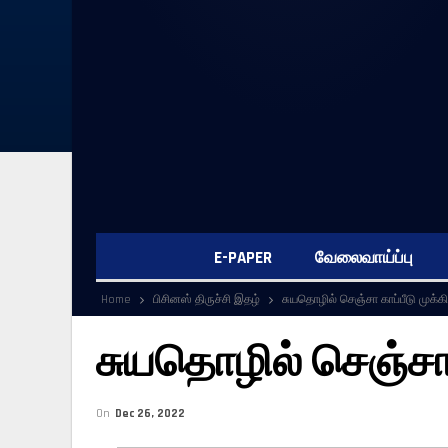
E-PAPER
வேலைவாய்ப்பு
Home
பிசினஸ் திருச்சி இதழ்
சுயதொழில் செஞ்சா காப்பீடு முக்க
சுயதொழில் செஞ்சா 
On
Dec 26, 2022