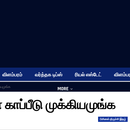
விளம்பரம்
வர்த்தக டிப்ஸ்
ரியல் எஸ்டேட்
விளம்பர
ியமுங்க
MORE
காப்பீடு முக்கியமுங்க
பிசினஸ் திருச்சி இதழ்