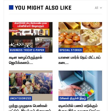
YOU MIGHT ALSO LIKE
All
BUSINESS TRICHY E-PAPER
SPECIAL STORIES
கடின உழைப்பிருந்தால்
யானை மார்க் நெய் மிட்டாய்
ஜெயிக்கலாம்…..
கடை…
UNCATEGORIZED
பிசினஸ் திருச்சி இதழ்
முற்று முழுதாக பெண்கள்
ஏடிஎம்மில் பணம் எடுக்கும்