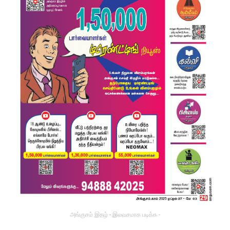
அங்குசம் இதழ் - இலவசமாக படிக்க -