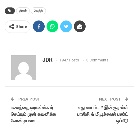
திறன்
வெற்றி
Share
JDR
1947 Posts
0 Comments
PREV POST
NEXT POST
பணத்தை டிரான்ஸ்ஃபர்
எது லாபம்…? இன்சூரன்ஸ்
செய்யும் முன் கவனிக்க
பாலிசி & மியூச்சுவல் பண்ட்
வேண்டியவை…
ஒப்பீடு