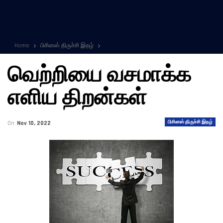
Home
பிசினஸ் திருச்சி இதழ்
வெற்றியை வசமாக்க
எளிய திறன்கள்
பிசினஸ் திருச்சி இதழ்
On
Nov 10, 2022