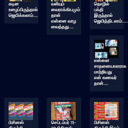
கடின
வலியும்
தொழில்
உழைப்பிருந்தால்
வைராக்கியமும்
பக்தி
ஜெயிக்கலாம்…..
தான்
இருந்தால்
என்னை வாழ
ஜெயித்திடலாம்……
வைத்தது…..
என்னை
சாதனையாளராக
மாற்றியது
என் கணவர்
தான்…..
பிசினஸ்
செப்டம்பர் 15-
பிசினஸ்