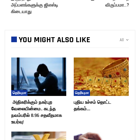
அப்பளங்களுக்கு ஜிஎஸ்டி
விருப்பமா..?
கிடையாது
YOU MIGHT ALSO LIKE
All
தெரியுமா
தெரியுமா
அதிகரிக்கும் நகர்புற
புதிய உச்சம் தொட்ட
வேலையின்மை.. கடந்த
தங்கம்….
நவம்பரில் 8.96 சதவீதமாக
உயர்வு!