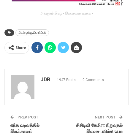
அங்குசம் இதழ் - இலவசமாக படிக்க -
அடல் ஓய்வூதிய திட்டம்
Share
JDR
1947 Posts
0 Comments
PREV POST
NEXT POST
எந்த வடிவத்தில்
சிசிடிவி கேமிரா நிறுவுதல்
இருந்தாலும்
இலவச பயிற்சி பெற