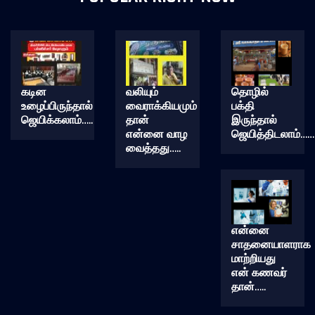
கடின
வலியும்
தொழில்
உழைப்பிருந்தால்
வைராக்கியமும்
பக்தி
ஜெயிக்கலாம்…..
தான்
இருந்தால்
என்னை வாழ
ஜெயித்திடலாம்……
வைத்தது…..
என்னை
சாதனையாளராக
மாற்றியது
என் கணவர்
தான்…..