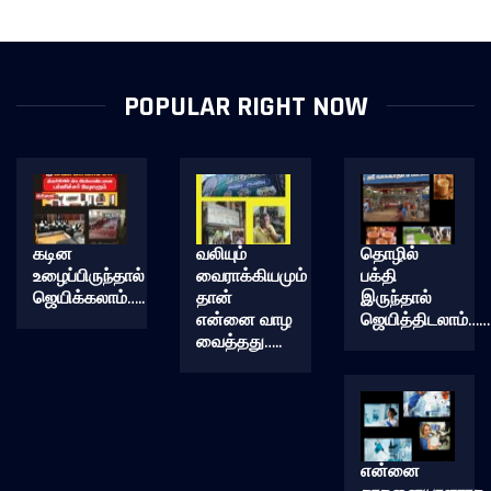
POPULAR RIGHT NOW
கடின
வலியும்
தொழில்
உழைப்பிருந்தால்
வைராக்கியமும்
பக்தி
ஜெயிக்கலாம்…..
தான்
இருந்தால்
என்னை வாழ
ஜெயித்திடலாம்……
வைத்தது…..
என்னை