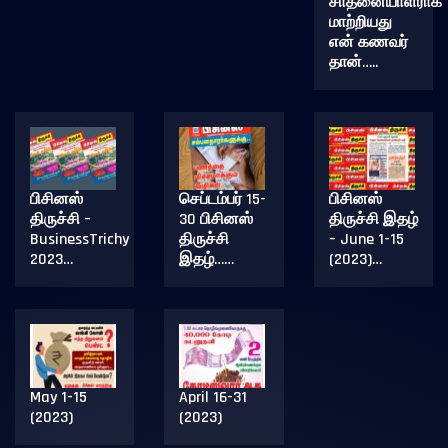
சாதனையாளராக
மாற்றியது
என் கணவர்
தான்…..
பிசினஸ்
செப்டம்பர் 15-
பிசினஸ்
திருச்சி –
30 பிசினஸ்
திருச்சி இதழ்
BusinessTrichy
திருச்சி
– June 1-15
2023…
இதழ்……
(2023)…
May 1-15
April 16-31
(2023)
(2023)