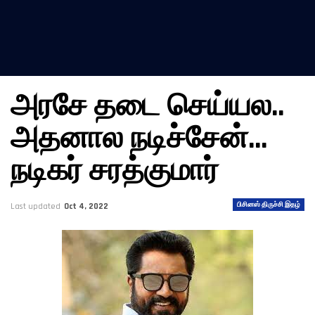
அரசே தடை செய்யல..
அதனால நடிச்சேன்…
நடிகர் சரத்குமார்
பிசினஸ் திருச்சி இதழ்
Last updated
Oct 4, 2022