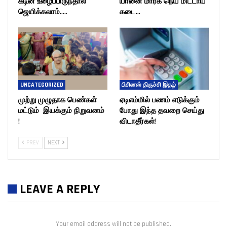
கடின உழைப்பிருந்தால்
யானை மார்க் நெய் மிட்டாய்
ஜெயிக்கலாம்…..
கடை…
UNCATEGORIZED
பிசினஸ் திருச்சி இதழ்
முற்று முழுதாக பெண்கள்
ஏடிஎம்மில் பணம் எடுக்கும்
மட்டும் இயக்கும் நிறுவனம்
போது இந்த தவறை செய்து
!
விடாதீர்கள்!
PREV
NEXT
LEAVE A REPLY
Your email address will not be published.