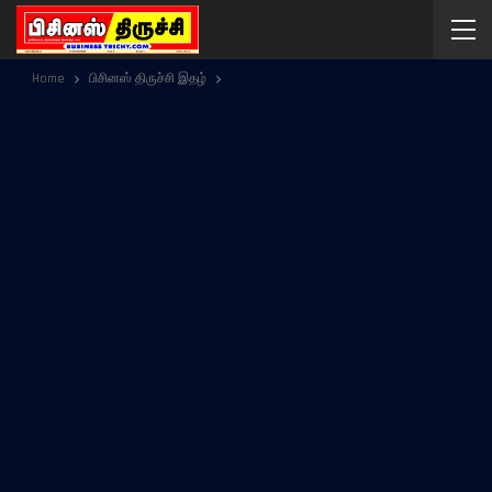
Home
பிசினஸ் திருச்சி இதழ்