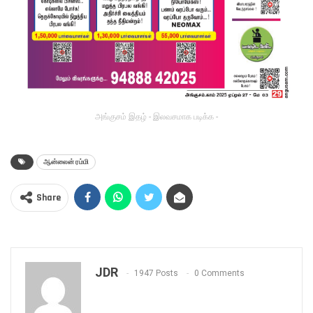
அங்குசம் இதழ் - இலவசமாக படிக்க -
ஆன்லைன் ரம்மி
Share
JDR
1947 Posts
0 Comments