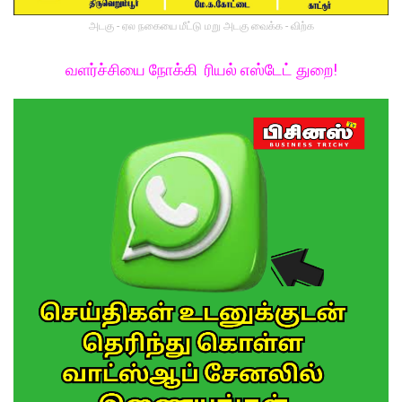
அடகு - ஏல நகையை மீட்டு மறு அடகு வைக்க - விற்க
வளர்ச்சியை நோக்கி ரியல் எஸ்டேட் துறை!