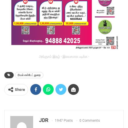
அங்குசம் இதழ் - இலவசமாக படிக்க -
ரியல் எஸ்டேட் துறை
Share
JDR
1947 Posts
0 Comments