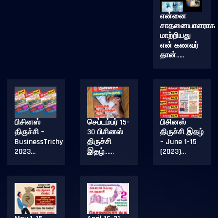
என்னை
சாதனையாளராக
மாற்றியது
என் கணவர்
தான்…..
பிசினஸ்
செப்டம்பர் 15-
பிசினஸ்
திருச்சி –
30 பிசினஸ்
திருச்சி இதழ்
BusinessTrichy
திருச்சி
– June 1-15
2023…
இதழ்……
(2023)…