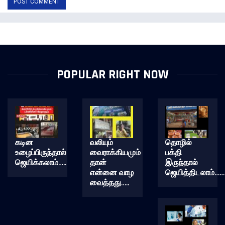
POPULAR RIGHT NOW
கடின
வலியும்
தொழில்
உழைப்பிருந்தால்
வைராக்கியமும்
பக்தி
ஜெயிக்கலாம்…..
தான்
இருந்தால்
என்னை வாழ
ஜெயித்திடலாம்……
வைத்தது…..