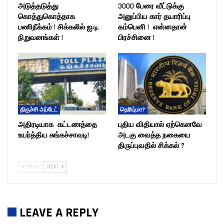
அடுத்தடுத்து
3000 பேரை வீட்டுக்கு
கொத்துகொத்தாக
அனுப்பிய கார் தயாரிப்பு
பணிநீக்கம் ! சிக்கலில் ஐ.டி.
கம்பெனி ! என்னதான்
நிறுவனங்கள் !
பிரச்சினை !
திருச்சி அப்டேட்
தெரியு்மா?
அதிரடியாக கட்டணத்தை
புதிய விதியால் ஏற்கெனவே
உயர்த்திய சுங்கச்சாவடி!
அடகு வைத்த நகையை
திருப்புவதில் சிக்கல் ?
PREV
NEXT
LEAVE A REPLY