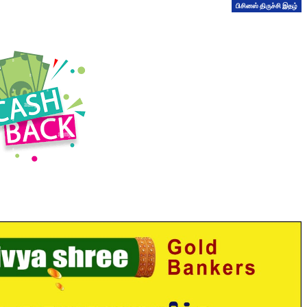
பிசினஸ் திருச்சி இதழ்