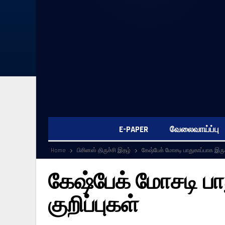
E-PAPER
வேலைவாய்ப்பு
Home
பிசினஸ் திருச்சி இதழ்
கேஷ்பேக் மோசடி பாதுகாப்பாக இருக்
கேஷ்பேக் மோசடி பா
குறிப்புகள்