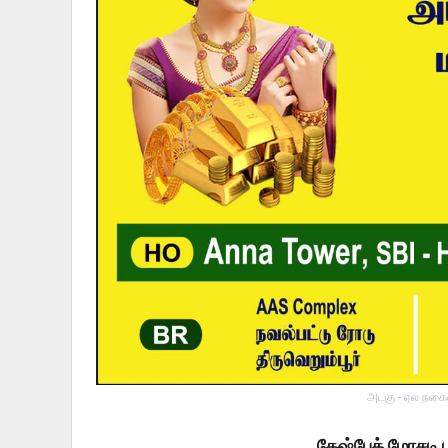
அடகு - ஏல நகைய
கேஷ்பேக் மோசடி ப