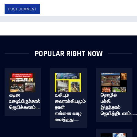
POPULAR RIGHT NOW
கடின
வலியும்
தொழில்
உழைப்பிருந்தால்
வைராக்கியமும்
பக்தி
ஜெயிக்கலாம்…..
தான்
இருந்தால்
என்னை வாழ
ஜெயித்திடலாம்……
வைத்தது…..