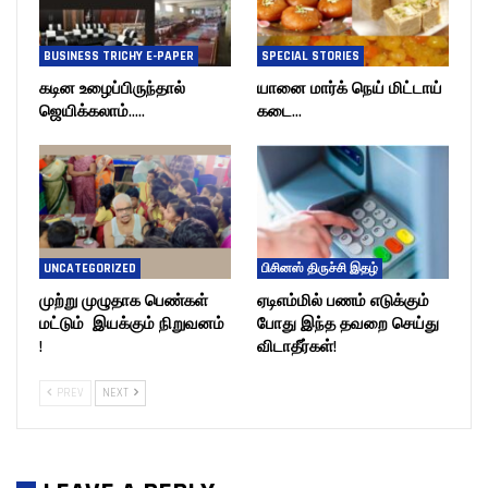
BUSINESS TRICHY E-PAPER
SPECIAL STORIES
கடின உழைப்பிருந்தால்
யானை மார்க் நெய் மிட்டாய்
ஜெயிக்கலாம்…..
கடை…
UNCATEGORIZED
பிசினஸ் திருச்சி இதழ்
முற்று முழுதாக பெண்கள்
ஏடிஎம்மில் பணம் எடுக்கும்
மட்டும் இயக்கும் நிறுவனம்
போது இந்த தவறை செய்து
!
விடாதீர்கள்!
PREV
NEXT