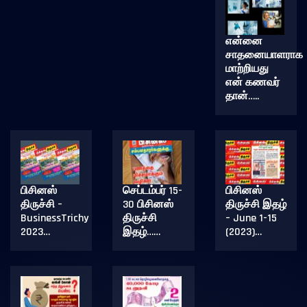
என்னை
சாதனையாளராக
மாற்றியது
என் கணவர்
தான்…..
பிசினஸ்
செப்டம்பர் 15-
பிசினஸ்
திருச்சி –
30 பிசினஸ்
திருச்சி இதழ்
BusinessTrichy
திருச்சி
– June 1-15
2023…
இதழ்……
(2023)…