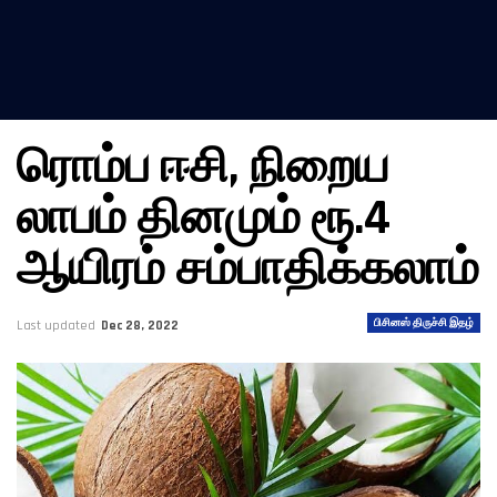
ரொம்ப ஈசி, நிறைய
லாபம் தினமும் ரூ.4
ஆயிரம் சம்பாதிக்கலாம்
பிசினஸ் திருச்சி இதழ்
Last updated
Dec 28, 2022