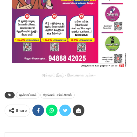
அங்குசம் இதழ் - இலவசமாக படிக்க -
தேங்காய் பால்
தேங்காய் பால் பிசினஸ்
Share