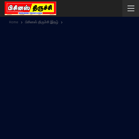
Home
பிசினஸ் திருச்சி இதழ்