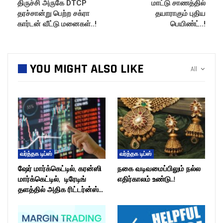
திருச்சி அருகே DTCP
மாட்டு சாணத்தில்
தரச்சான்று பெற்ற சக்ரா
தயாராகும் புதிய
கார்டன் வீட்டு மனைகள்..!
பெயிண்ட்..!
YOU MIGHT ALSO LIKE
All
வர்த்தக டிப்ஸ்
வர்த்தக டிப்ஸ்
ஷேர் மார்க்கெட்டில், கரன்ஸி
நகை வடிவமைப்பிலும் நல்ல
மார்க்கெட்டில், டிரேடிங்
எதிர்காலம் உண்டு..!
தளத்தில் அதிக ரிட்டர்ன்ஸ்…