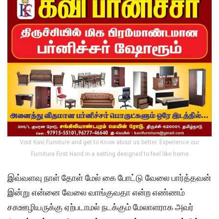
Visit Kavi Furniture and get to Know about us better. Experience our
Furniture First Hand in a setting designed to feel like home
இவ்வளவு நாள் தோள் மேல் கை போட்டு வேலை பார்த்தவன்
இன்று என்னை வேலை வாங்குவதா என்ற எண்ணம்
சகஊழியருக்கு ஏற்படாமல் நடக்கும் மேலாளராக அவர்