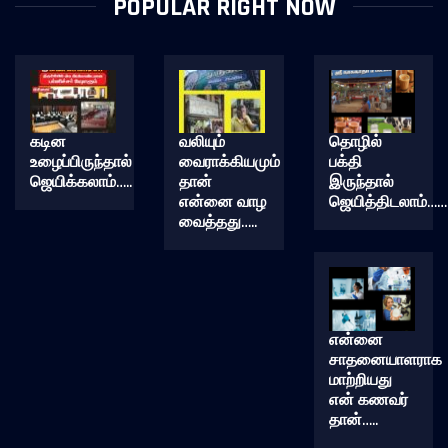
POPULAR RIGHT NOW
கடின
வலியும்
தொழில்
உழைப்பிருந்தால்
வைராக்கியமும்
பக்தி
ஜெயிக்கலாம்…..
தான்
இருந்தால்
என்னை வாழ
ஜெயித்திடலாம்……
வைத்தது…..
என்னை
சாதனையாளராக
மாற்றியது
என் கணவர்
தான்…..