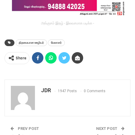
அங்குசம் இதழ் - இலவசமாக படிக்க -
திறமையான ஊழியர்
மேலாளர்
Share
JDR
1947 Posts
0 Comments
PREV POST
NEXT POST