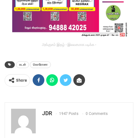
அங்குசம் இதழ் - இலவசமாக படிக்க -
கடன்
கொரோனா
Share
JDR
1947 Posts
0 Comments