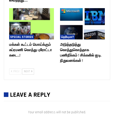
வைத்தது…..
SPECIAL STORIES
தெரியுமா?
மக்கள் கூட்டம் மொய்க்கும்
அடுத்தடுத்து
சுப்ரமணி கொத்து புரோட்டா
கொத்துகொத்தாக
கடை…!
பணிநீக்கம் ! சிக்கலில் ஐ.டி.
நிறுவனங்கள் !
PREV
NEXT
LEAVE A REPLY
Your email address will not be published.