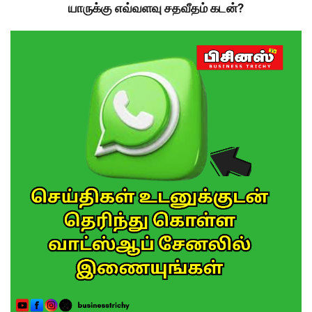
யாருக்கு எவ்வளவு சதவீதம் கடன்?