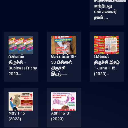
சாதனையாளராக
மாற்றியது
என் கணவர்
தான்…..
பிசினஸ்
செப்டம்பர் 15-
பிசினஸ்
திருச்சி –
30 பிசினஸ்
திருச்சி இதழ்
BusinessTrichy
திருச்சி
– June 1-15
2023…
இதழ்……
(2023)…
May 1-15
April 16-31
(2023)
(2023)