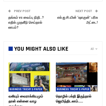
PREV POST
NEXT POST
தங்கம் vs வைப்பு நிதி..?
எல்.ஐ.சி.யின் ‘ஷாகுன்’ பரிசு
எதில் முதலீடு செய்தால்
அட்டை!
லாபம்?
YOU MIGHT ALSO LIKE
All
BUSINESS TRICHY E-PAPER
BUSINESS TRICHY E-PAPER
வலியும் வைராக்கியமும்
தொழில் பக்தி இருந்தால்
தான் என்னை வாழ
ஜெயித்திடலாம்…….