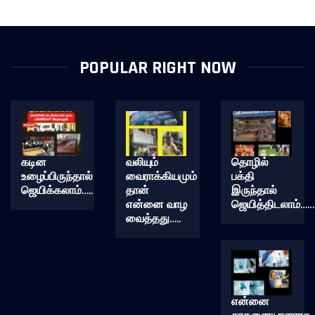
POPULAR RIGHT NOW
கடின
வலியும்
தொழில்
உழைப்பிருந்தால்
வைராக்கியமும்
பக்தி
ஜெயிக்கலாம்…..
தான்
இருந்தால்
என்னை வாழ
ஜெயித்திடலாம்……
வைத்தது…..
என்னை