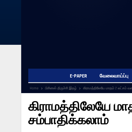
E-PAPER
வேலைவாய்ப்பு
Home
பிசினஸ் திருச்சி இதழ்
கிராமத்திலேயே மாதம் 2 லட்சம் வர
கிராமத்திலேயே மாத
சம்பாதிக்கலாம்