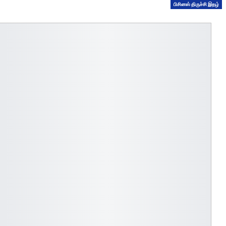
பிசினஸ் திருச்சி இதழ்