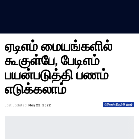
ஏடிஎம் மையங்களில்
கூகுள்பே, பேடிஎம்
பயன்படுத்தி பணம்
எடுக்கலாம்
பிசினஸ் திருச்சி இதழ்
Last updated
May 22, 2022