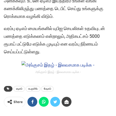
அளிக்கவும். உடனே ஏடிஎம் இயந்திரம் உங்கள் வங்கி
கணக்கிலிருந்து பணத்தை டெபிட் செய்து உங்களுக்கு
ரொக்கமாக வழங்கி விடும்.
வரம்பு ஏடிஎம் மையங்களில் யுபிஐ செயலிகள் உதவியுடன்
பணத்தை எடுக்கலாம் என்றாலும், அதிகபட்சம் 5000
ரூபாய் மட்டுமே எடுக்க முடியும் என வரம்பு நிர்ணயம்
செய்யப்பட்டுள்ளது.
அங்குசம் இதழ் - இலவசமாக படிக்க -
ஏடிஎம்
கூகுள்பே
பேடி­எம்
Share