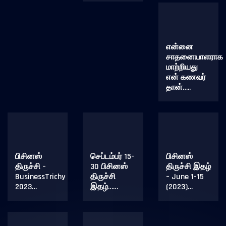
என்னை
சாதனையாளராக
மாற்றியது
என் கணவர்
தான்…..
பிசினஸ்
செப்டம்பர் 15-
பிசினஸ்
திருச்சி –
30 பிசினஸ்
திருச்சி இதழ்
BusinessTrichy
திருச்சி
– June 1-15
2023…
இதழ்……
(2023)…