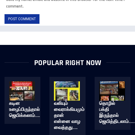
comment.
POPULAR RIGHT NOW
கடின
வலியும்
தொழில்
உழைப்பிருந்தால்
வைராக்கியமும்
பக்தி
ஜெயிக்கலாம்…..
தான்
இருந்தால்
என்னை வாழ
ஜெயித்திடலாம்……
வைத்தது…..