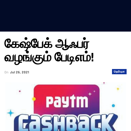
கேஷ்பேக் ஆஃபர்
வழங்கும் பேடிஎம்!
தெரியுமா
On
Jul 26, 2021