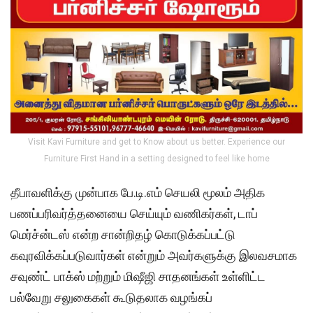
Visit Kavi Furniture and get to Know about us better. Experience our
Furniture First Hand in a setting designed to feel like home
தீபாவளிக்கு முன்பாக பே.டி.எம் செயலி மூலம் அதிக
பணப்பரிவர்த்தனையை செய்யும் வணிகர்கள், டாப்
மெர்ச்ன்டஸ் என்ற சான்றிதழ் கொடுக்கப்பட்டு
கவுரவிக்கப்படுவார்கள் என்றும் அவர்களுக்கு இலவசமாக
சவுண்ட் பாக்ஸ் மற்றும் மிஷீஜி சாதனங்கள் உள்ளிட்ட
பல்வேறு சலுகைகள் கூடுதலாக வழங்கப்