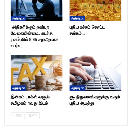
தெரியுமா
தெரியுமா
அதிகரிக்கும் நகர்புற
புதிய உச்சம் தொட்ட
வேலையின்மை.. கடந்த
தங்கம்….
நவம்பரில் 8.96 சதவீதமாக
உயர்வு!
தெரியுமா
தெரியுமா
இன்கம் டாக்ஸ் வசூல்
ஐடி நிறுவனங்களுக்கு வரும்
தமிழகம் 4வது இடம்
புதிய ஆபத்து
PREV
NEXT