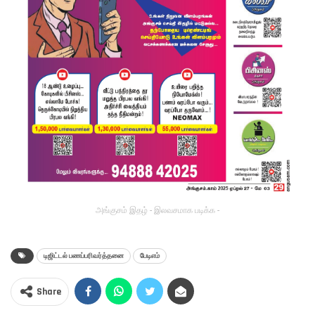
அங்குசம் இதழ் - இலவசமாக படிக்க -
டிஜிட்டல் பணப்பரிவர்த்தனை
பேடி­எம்
Share