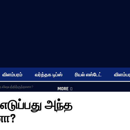
விளம்பரம்
வர்த்தக டிப்ஸ்
ரியல் எஸ்டேட்
விளம்பர
த விஷயத்திற்குத்தானா?
MORE
எடுப்பது அந்த
னா?