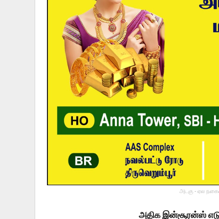
அடகு - ஏல நகைய
அதிக இன்சூரன்ஸ் எடு