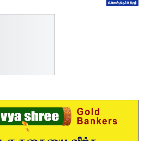
பிசினஸ் திருச்சி இதழ்