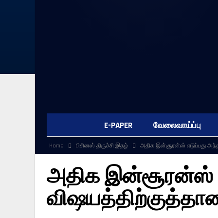
E-PAPER
வேலைவாய்ப்பு
Home
பிசினஸ் திருச்சி இதழ்
அதிக இன்சூரன்ஸ் எடுப்பது அந்
அதிக இன்சூரன்ஸ் 
விஷயத்திற்குத்தா