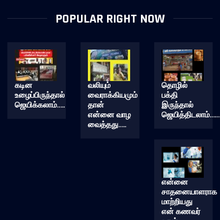
POPULAR RIGHT NOW
கடின
வலியும்
தொழில்
உழைப்பிருந்தால்
வைராக்கியமும்
பக்தி
ஜெயிக்கலாம்…..
தான்
இருந்தால்
என்னை வாழ
ஜெயித்திடலாம்……
வைத்தது…..
என்னை
சாதனையாளராக
மாற்றியது
என் கணவர்