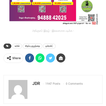
அங்குசம் இதழ் - இலவசமாக படிக்க -
உயில்
சிறப்பு குழந்தை
டிரெஸ்ட்
Share
JDR
1947 Posts
0 Comments