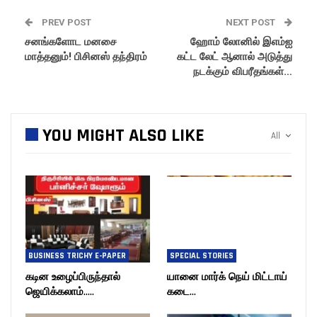
PREV POST
NEXT POST
சனங்களோட மனசை
ஹோம் லோனில் இஎம்ஐ
மாத்தனும்! பிசினஸ் தந்திரம்
கட்ட லேட் ஆனால் அடுத்து
நடக்கும் விபரீதங்கள்…
YOU MIGHT ALSO LIKE
All
BUSINESS TRICHY E-PAPER
SPECIAL STORIES
கடின உழைப்பிருந்தால்
யானை மார்க் நெய் மிட்டாய்
ஜெயிக்கலாம்…..
கடை…