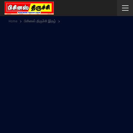
Home
பிசினஸ் திருச்சி இதழ்