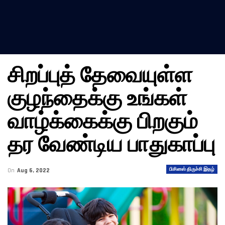
சிறப்புத் தேவையுள்ள
குழந்தைக்கு உங்கள்
வாழ்க்கைக்கு பிறகும்
தர வேண்டிய பாதுகாப்பு
பிசினஸ் திருச்சி இதழ்
On
Aug 6, 2022