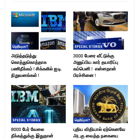
தெரியுமா?
SPECIAL STORIES
அடுத்தடுத்து
3000 பேரை வீட்டுக்கு
கொத்துகொத்தாக
அனுப்பிய கார் தயாரிப்பு
பணிநீக்கம் ! சிக்கலில் ஐ.டி.
கம்பெனி ! என்னதான்
நிறுவனங்கள் !
பிரச்சினை !
SPECIAL STORIES
தெரியு்மா?
8000 பேர் வேலை
புதிய விதியால் ஏற்கெனவே
நீக்கத்துக்கு இதுதான்
அடகு வைத்த நகையை