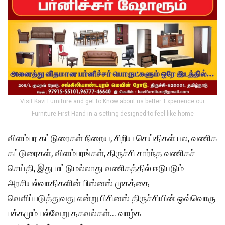
Visit Kavi Furniture and get to Know about us better. Experience our
Furniture First Hand in a setting designed to feel like home
விளம்பர கட்டுரைகள் நிறைய, சிறிய செய்திகள் பல, வணிக
கட்டுரைகள், விளம்பரங்கள், திருச்சி சார்ந்த வணிகச்
செய்தி, இது மட்டுமல்லாது வணிகத்தில் ஈடுபடும்
அரசியல்வாதிகளின் பிஸ்னஸ் முகத்தை
வெளிப்படுத்துவது என்று பிசினஸ் திருச்சியின் ஒவ்வொரு
பக்கமும் பல்வேறு தகவல்கள்… வாழ்க