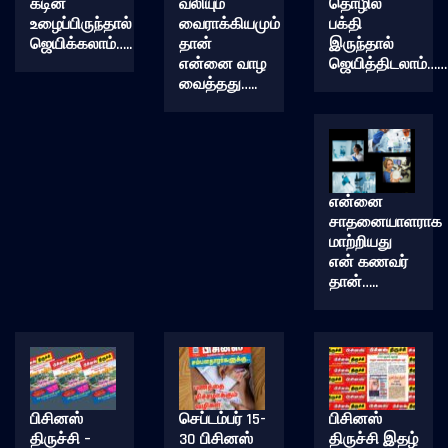
கடின
வலியும்
தொழில்
உழைப்பிருந்தால்
வைராக்கியமும்
பக்தி
ஜெயிக்கலாம்…..
தான்
இருந்தால்
என்னை வாழ
ஜெயித்திடலாம்……
வைத்தது…..
என்னை
சாதனையாளராக
மாற்றியது
என் கணவர்
தான்…..
பிசினஸ்
செப்டம்பர் 15-
பிசினஸ்
திருச்சி –
30 பிசினஸ்
திருச்சி இதழ்