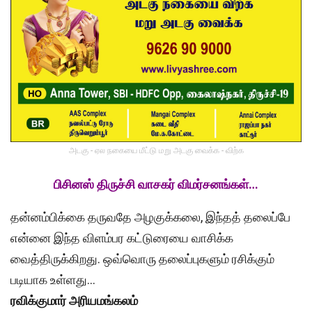
அடகு - ஏல நகையை மீட்டு மறு அடகு வைக்க - விற்க
பிசினஸ் திருச்சி வாசகர் விமர்சனங்கள்…
தன்னம்பிக்கை தருவதே அழகுக்கலை, இந்தத் தலைப்பே
என்னை இந்த விளம்பர கட்டுரையை வாசிக்க
வைத்திருக்கிறது. ஒவ்வொரு தலைப்புகளும் ரசிக்கும்
படியாக உள்ளது…
ரவிக்குமார் அரியமங்கலம்