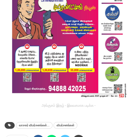
அங்குசம் இதழ் - இலவசமாக படிக்க -
வாசகர் விமர்சனங்கள்...
விமர்சனங்கள்