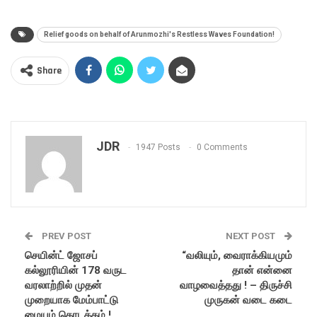
Relief goods on behalf of Arunmozhi's Restless Waves Foundation!
Share
JDR
1947 Posts
0 Comments
PREV POST
NEXT POST
செயின்ட் ஜோசப்
“வலியும், வைராக்கியமும்
கல்லூரியின் 178 வருட
தான் என்னை
வரலாற்றில் முதன்
வாழவைத்தது ! – திருச்சி
முறையாக மேம்பாட்டு
முருகன் வடை கடை
மையம் தொடக்கம் !