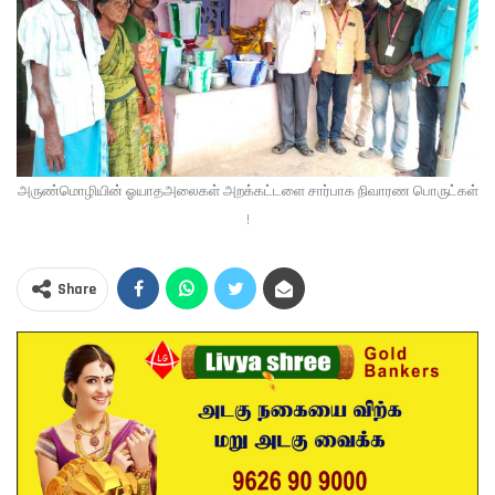
அருண்மொழியின் ஓயாதஅலைகள் அறக்கட்டளை சார்பாக நிவாரண பொருட்கள்
!
Share