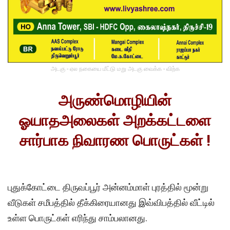
அடகு - ஏல நகையை மீட்டு மறு அடகு வைக்க - விற்க
அருண்மொழியின்
ஓயாதஅலைகள் அறக்கட்டளை
சார்பாக நிவாரண பொருட்கள் !
புதுக்கோட்டை திருவப்பூர் அன்னம்மாள் புரத்தில் மூன்று
வீடுகள் சமீபத்தில் தீக்கிரையானது இவ்விபத்தில் வீட்டில்
உள்ள பொருட்கள் எரிந்து சாம்பலானது.