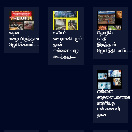
கடின
வலியும்
தொழில்
உழைப்பிருந்தால்
வைராக்கியமும்
பக்தி
ஜெயிக்கலாம்…..
தான்
இருந்தால்
என்னை வாழ
ஜெயித்திடலாம்……
வைத்தது…..
என்னை
சாதனையாளராக
மாற்றியது
என் கணவர்
தான்…..