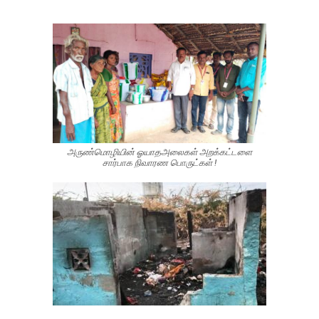
அருண்மொழியின் ஓயாதஅலைகள் அறக்கட்டளை
சார்பாக நிவாரண பொருட்கள் !