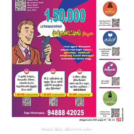
அங்குசம் இதழ் - இலவசமாக படிக்க -