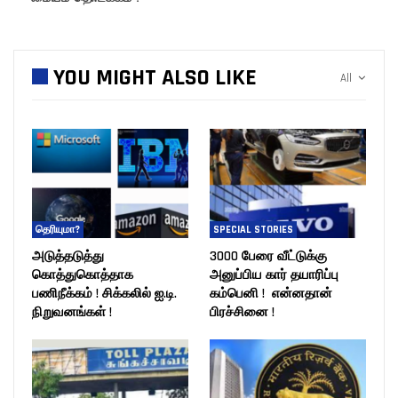
YOU MIGHT ALSO LIKE
All
தெரியுமா?
SPECIAL STORIES
அடுத்தடுத்து
3000 பேரை வீட்டுக்கு
கொத்துகொத்தாக
அனுப்பிய கார் தயாரிப்பு
பணிநீக்கம் ! சிக்கலில் ஐ.டி.
கம்பெனி ! என்னதான்
நிறுவனங்கள் !
பிரச்சினை !