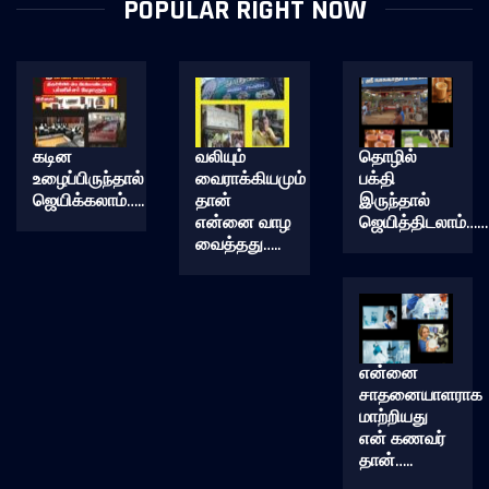
POPULAR RIGHT NOW
கடின
வலியும்
தொழில்
உழைப்பிருந்தால்
வைராக்கியமும்
பக்தி
ஜெயிக்கலாம்…..
தான்
இருந்தால்
என்னை வாழ
ஜெயித்திடலாம்……
வைத்தது…..
என்னை
சாதனையாளராக
மாற்றியது
என் கணவர்
தான்…..