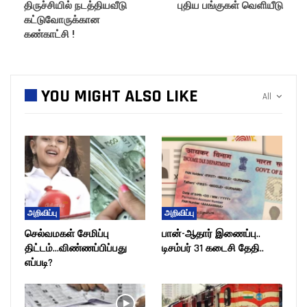
திருச்சியில் நடத்தியவீடு
புதிய பங்குகள் வெளியீடு
கட்டுவோருக்கான
கண்காட்சி !
YOU MIGHT ALSO LIKE
All
அறிவிப்பு
அறிவிப்பு
செல்வமகள் சேமிப்பு
பான்-ஆதார் இணைப்பு..
திட்டம்…விண்ணப்பிப்பது
டிசம்பர் 31 கடைசி தேதி..
எப்படி?