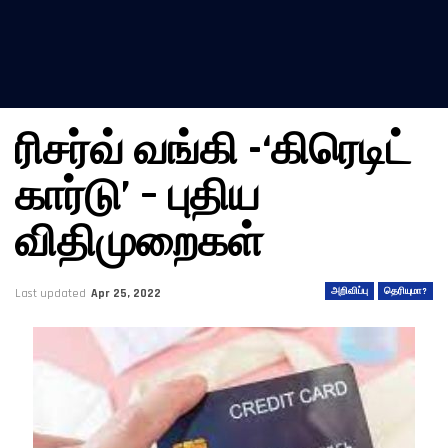
ரிசர்வ் வங்கி -‘கிரெடிட்
கார்டு’ – புதிய
விதிமுறைகள்
அறிவிப்பு
தெரியுமா?
Last updated
Apr 25, 2022