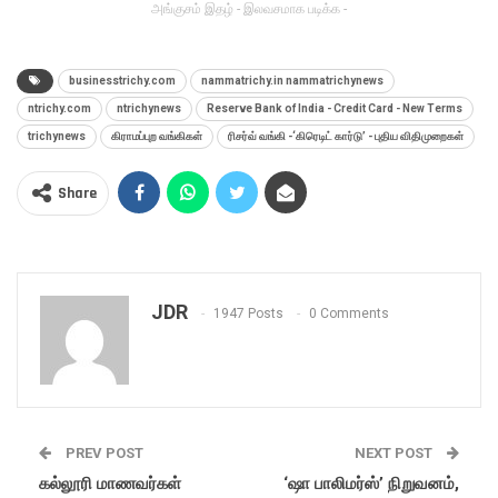
அங்குசம் இதழ் - இலவசமாக படிக்க -
businesstrichy.com
nammatrichy.in nammatrichynews
ntrichy.com
ntrichynews
Reserve Bank of India - Credit Card - New Terms
trichynews
கிராமப்புற வங்கிகள்
ரிசர்வ் வங்கி -‘கிரெடிட் கார்டு’ - புதிய விதிமுறைகள்
Share
JDR
1947 Posts
0 Comments
PREV POST
NEXT POST
கல்லூரி மாணவர்கள்
‘ஷா பாலிமர்ஸ்’ நிறுவனம்,