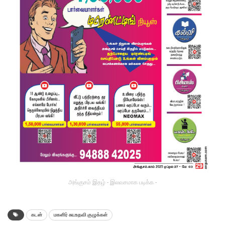
அங்குசம் இதழ் - இலவசமாக படிக்க -
கடன்
மகளிர் சுயஉதவி குழுக்கள்