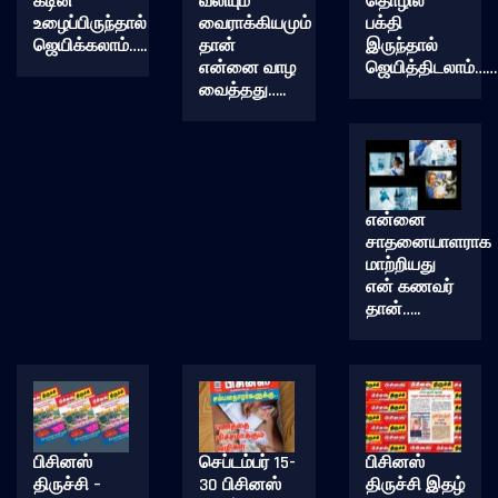
கடின
வலியும்
தொழில்
உழைப்பிருந்தால்
வைராக்கியமும்
பக்தி
ஜெயிக்கலாம்…..
தான்
இருந்தால்
என்னை வாழ
ஜெயித்திடலாம்……
வைத்தது…..
என்னை
சாதனையாளராக
மாற்றியது
என் கணவர்
தான்…..
பிசினஸ்
செப்டம்பர் 15-
பிசினஸ்
திருச்சி –
30 பிசினஸ்
திருச்சி இதழ்