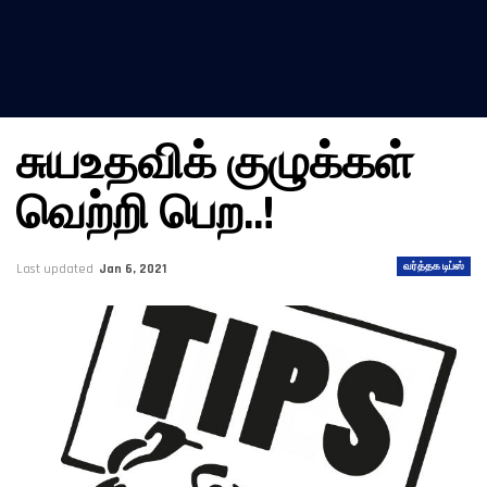
சுயஉதவிக் குழுக்கள்
வெற்றி பெற..!
வர்த்தக டிப்ஸ்
Last updated
Jan 6, 2021