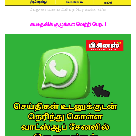
அடகு - ஏல நகையை மீட்டு மறு அடகு வைக்க - விற்க
சுயஉதவிக் குழுக்கள் வெற்றி பெற..!