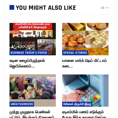
YOU MIGHT ALSO LIKE
All
BUSINESS TRICHY E-PAPER
SPECIAL STORIES
கடின உழைப்பிருந்தால்
யானை மார்க் நெய் மிட்டாய்
ஜெயிக்கலாம்…..
கடை…
UNCATEGORIZED
பிசினஸ் திருச்சி இதழ்
முற்று முழுதாக பெண்கள்
ஏடிஎம்மில் பணம் எடுக்கும்
மட்டும் இயக்கும் நிறுவனம்
போது இந்த தவறை செய்து