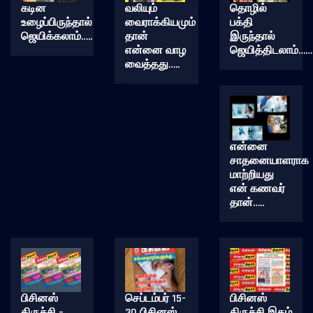
கடின
வலியும்
தொழில்
உழைப்பிருந்தால்
வைராக்கியமும்
பக்தி
ஜெயிக்கலாம்…..
தான்
இருந்தால்
என்னை வாழ
ஜெயித்திடலாம்……
வைத்தது…..
என்னை
சாதனையாளராக
மாற்றியது
என் கணவர்
தான்…..
பிசினஸ்
செப்டம்பர் 15-
பிசினஸ்
திருச்சி –
30 பிசினஸ்
திருச்சி இதழ்