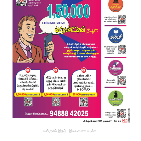
அங்குசம் இதழ் - இலவசமாக படிக்க -