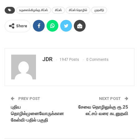
உருளைக்கிழங்கு சிப்ஸ்
சிப்ஸ்
சிப்ஸ் தொழில்
முதலீடு
Share
JDR
1947 Posts
0 Comments
PREV POST
NEXT POST
புதிய
சேவை தொழிலுக்கு ரூ.25
தொழில்முனைவோருக்கான
லட்சம் வரை கடனுதவி
கேள்வி-பதில் பகுதி