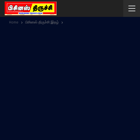
Home
பிசினஸ் திருச்சி இதழ்